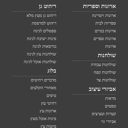
ארונות וספריות
ריהוט גן
ארונות ויטרינה
ריהוט גן מעץ מלא
ספריות לבית
ריהוט למרפסת
ארונות בגדים
ספסלים לגינה
ארונות ספרים
פינות ישיבה לגינה
ארונות
כורסאות לגינה
שולחנות עץ לגינה
שולחנות
שולחנות אוכל לגינה
שולחנות עבודה
בלוג
שולחנות קפה
שולחנות צד
מדברים רהיטים
מאחורי הקלעים
אביזרי עיצוב
טיפים
מראות
רהיטי עץ
טפטים
ארונות עץ
קערות ועציצים
פינות אוכל מעץ
אביזרי נוי
מיטות עץ