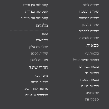
שידות לילה
קונסולות עץ וברזל
שידות למטבח
קונסולות כפריות
שידות פתוחות
קונסולות עם מגירות
שידות לסלון
סלונים
שידות לספרים
ספות
שידות לכניסה
כורסאות
כסאות
שולחנות סלון
כסאות עץ
שידות לסלון
כסאות לפינת אוכל
מזנונים לסלון
כסאות גבוהים
חדרי שינה
כסאות בד
מיטות עץ
כסאות מטבח
שידות מיטה
כסאות לגינה
ארונות לחדר שינה
שרפרפים
שטיחים וטפטים
ספסלי עץ