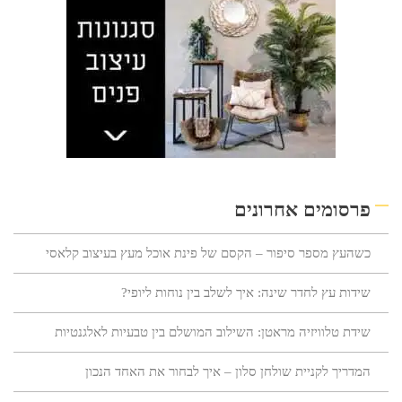
פרסומים אחרונים
כשהעץ מספר סיפור – הקסם של פינת אוכל מעץ בעיצוב קלאסי
שידות עץ לחדר שינה: איך לשלב בין נוחות ליופי?
שידת טלוויזיה מראטן: השילוב המושלם בין טבעיות לאלגנטיות
המדריך לקניית שולחן סלון – איך לבחור את האחד הנכון