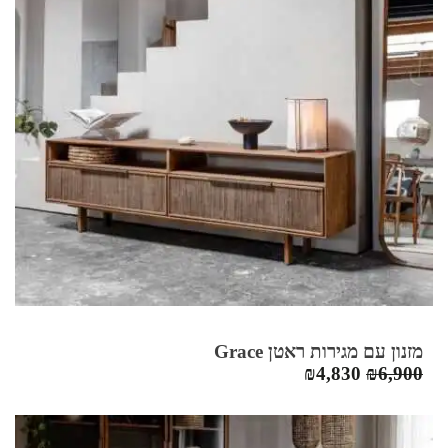
מזנון עם מגירות ראטן Grace
המחיר
המחיר
₪
4,830
₪
6,900
המקורי
הנוכחי
היה:
הוא:
₪4,830.
₪6,900.