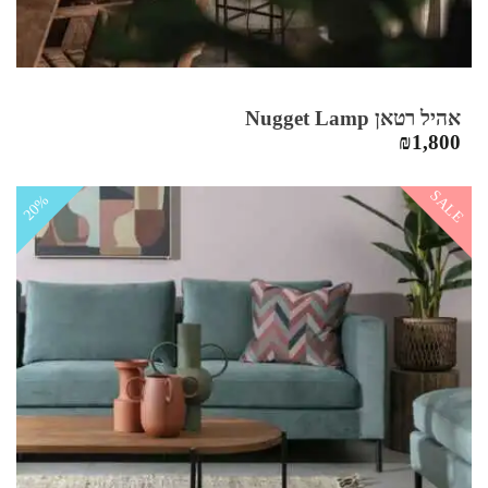
אהיל רטאן Nugget Lamp
₪
1,800
SALE
20%