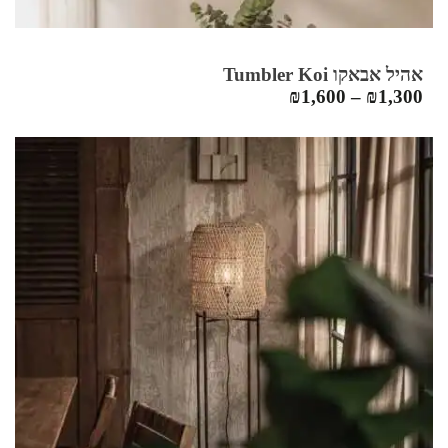
אהיל אבאקו Tumbler Koi
₪
1,600
–
₪
1,300