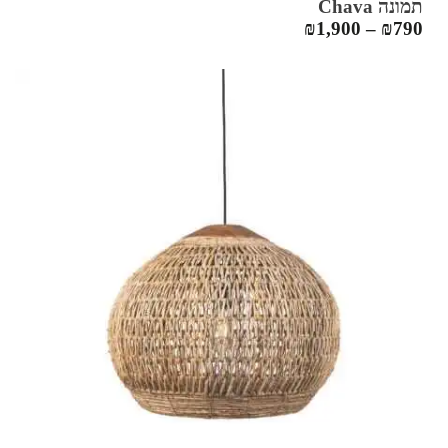
תמונה Chava‏
₪
1,900
–
₪
790