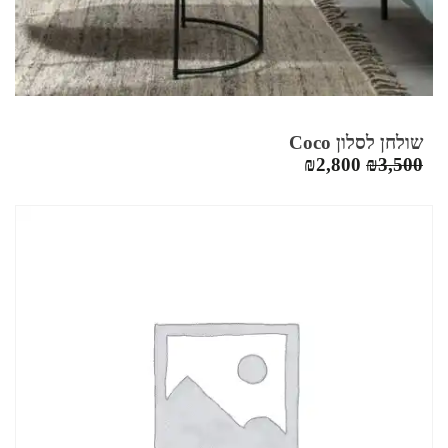
שולחן לסלון Coco
המחיר
המחיר
₪
2,800
₪
3,500
המקורי
הנוכחי
היה:
הוא:
₪2,800.
₪3,500.