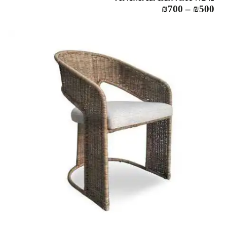
₪
700
–
₪
500