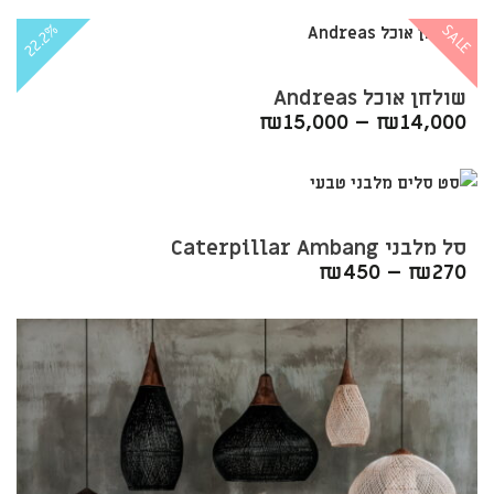
22.2%
SALE
שולחן אוכל Andreas
₪
15,000
–
₪
14,000
סל מלבני Caterpillar Ambang
₪
450
–
₪
270