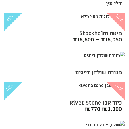
דלי עץ
SALE
45%
מיטה Stockholm
₪
6,600
–
₪
6,050
מנורת שולחן דייגים
SALE
30%
כיור אבן River Stone
המחיר
המחיר
₪
770
₪
1,100
המקורי
הנוכחי
היה:
הוא:
₪770.
₪1,100.