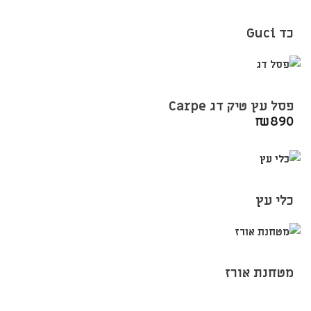
כד Guci
פסל עץ טיק דג Carpe
₪
890
כלי עץ
מטחנת אורז