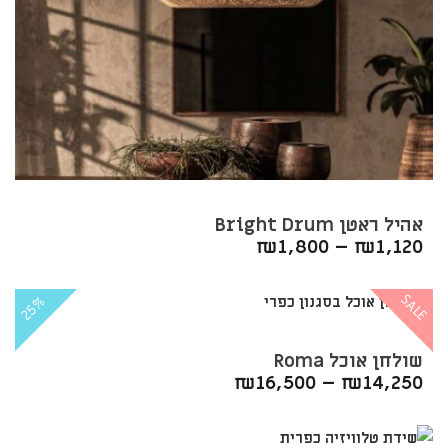
אהיל ראטן Bright Drum
₪
1,800
–
₪
1,120
SALE
25%
שולחן אוכל Roma
₪
16,500
–
₪
14,250