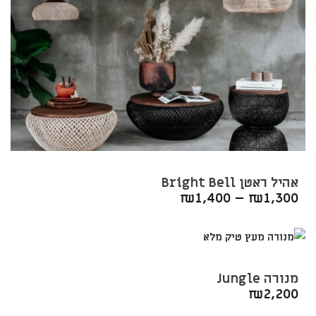
אהיל ראטן Bright Bell
₪
1,400
–
₪
1,300
מנורה Jungle
₪
2,200