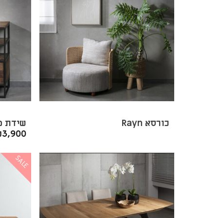
כורסא Rayn
שידת מגיר
₪
3,900
SALE