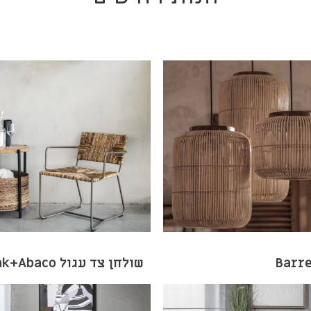
שולחן צד עגול Teak+Abaco