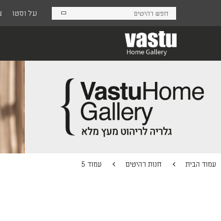
Ski
על וסטו
צ
t
mai
conten
עמוד הבית
חנות רהיטים
עמוד 5