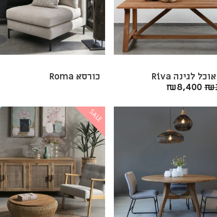
כל לגינה Riva
כורסא Roma
המחיר
המחיר
₪
8,400
₪
המקורי
הנוכחי
היה:
הוא:
SALE
₪8,400.
₪12,000.