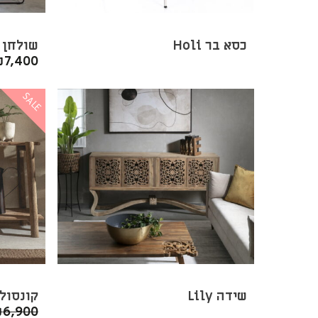
כסא בר Holi
שולחן אוכל 
₪
7,400
SALE
שידה Lily
קונסולה ntry
₪
6,900