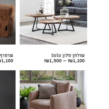
שולחן סלון Solo
שרפרף rosi
₪
1,100
₪
1,500
–
₪
1,100