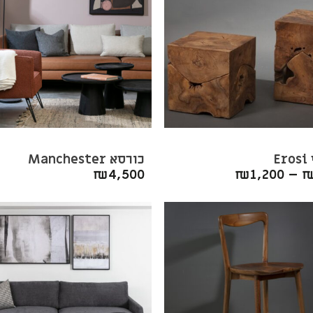
E
כורסא Manchester
₪
4,500
₪
1,200
–