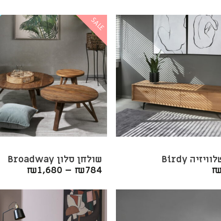
המקורי
הנוכחי
היה:
הוא:
SALE
₪5,175.
₪6,900.
יזיה Birdy
שולחן סלון Broadway
₪
1,680
–
₪
784