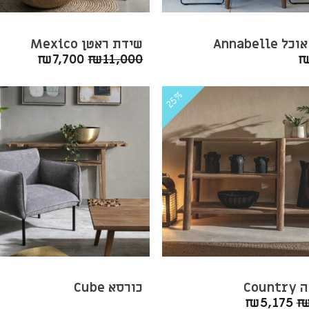
Annabelle
שידת ראטן Mexico
המחיר
המחיר
₪
7,700
₪
11,000
המקורי
הנוכחי
היה:
הוא:
25%
7,700.
₪11,000.
Cou
כורסא Cube
המחיר
המחיר
₪
5,175