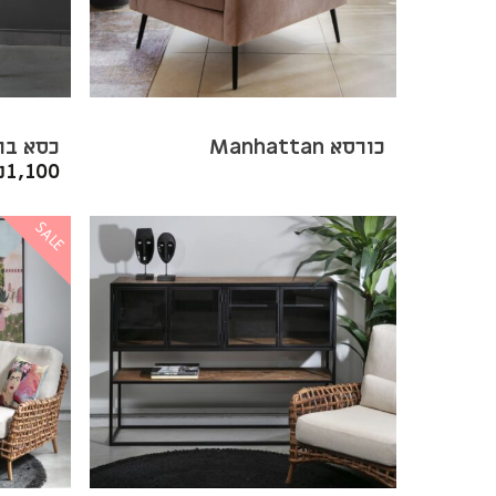
כורסא Manhattan
כסא בר עץ
₪
1,100
SALE