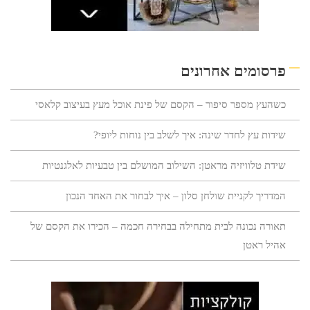
פרסומים אחרונים
כשהעץ מספר סיפור – הקסם של פינת אוכל מעץ בעיצוב קלאסי
שידות עץ לחדר שינה: איך לשלב בין נוחות ליופי?
שידת טלוויזיה מראטן: השילוב המושלם בין טבעיות לאלגנטיות
המדריך לקניית שולחן סלון – איך לבחור את האחד הנכון
תאורה נכונה לבית מתחילה בבחירה חכמה – הכירו את הקסם של
אהיל ראטן