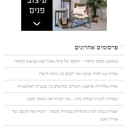
פרסומים אחרונים
כשהעץ מספר סיפור – הקסם של פינת אוכל מעץ בעיצוב קלאסי
שידות עץ לחדר שינה: איך לשלב בין נוחות ליופי?
שידת טלוויזיה מראטן: השילוב המושלם בין טבעיות לאלגנטיות
המדריך לקניית שולחן סלון – איך לבחור את האחד הנכון
תאורה נכונה לבית מתחילה בבחירה חכמה – הכירו את הקסם של
אהיל ראטן