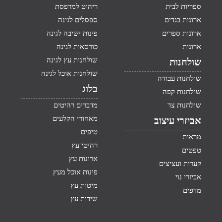
ספריות לבית
ריהוט למרפסת
ארונות בגדים
ספסלים לגינה
ארונות ספרים
פינות ישיבה לגינה
ארונות
כורסאות לגינה
שולחנות עץ לגינה
שולחנות
שולחנות אוכל לגינה
שולחנות עבודה
בלוג
שולחנות קפה
שולחנות צד
מדברים רהיטים
מאחורי הקלעים
אביזרי עיצוב
טיפים
מראות
רהיטי עץ
טפטים
ארונות עץ
קערות ועציצים
פינות אוכל מעץ
אביזרי נוי
מיטות עץ
מדפים
שידות עץ