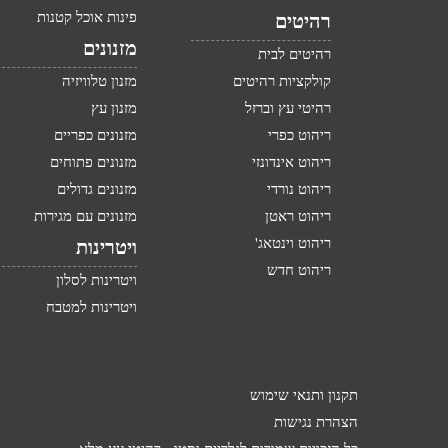
פינות אוכל קטנות
רהיטים
מזנונים
רהיטים לבית
קולקציות רהיטים
מזנון טלוויזיה
רהיטי עץ וברזל
מזנון עץ
ריהוט כפרי
מזנונים כפריים
ריהוט אינדונזי
מזנונים פתוחים
ריהוט נורדי
מזנונים גדולים
ריהוט ראטן
מזנונים עם מגירות
ריהוט וינטאג'
ויטרינות
ריהוט חדש
ויטרינות לסלון
ויטרינות למטבח
תקנון ותנאי שימוש
הצהרת נגישות