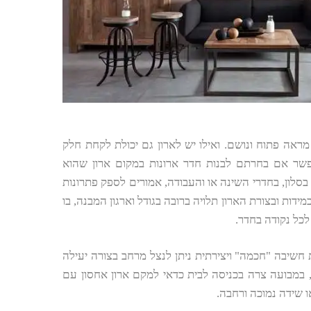
ל מראה פתוח ונושם. ואילו יש לארון גם יכולת לקחת חלק
פשר אם בחרתם לבנות חדר ארונות במקום ארון שהוא
, בסלון, בחדרי השינה או והעבודה, אמורים לספק פתרונות
ידות ובצורת הארון תלויה ברובה בגודל וארגון המבנה, בו
לכל נקודה בחדר.
ת חשיבה "חכמה" ויצירתית ניתן לנצל מרחב בצורה יעילה
 במבועה צרה בכניסה לבית כדאי למקם ארון אחסון עם
שידה נמוכה ורחבה.