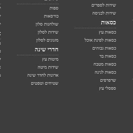
שידות לספרים
ספות
ש
שידות לכניסה
כורסאות
ש
כסאות
שולחנות סלון
ש
כסאות עץ
שידות לסלון
א
כסאות לפינת אוכל
מזנונים לסלון
מ
כסאות גבוהים
חדרי שינה
ט
כסאות בד
מיטות עץ
ק
כסאות מטבח
שידות מיטה
א
כסאות לגינה
ארונות לחדר שינה
מ
שרפרפים
שטיחים וטפטים
ספסלי עץ