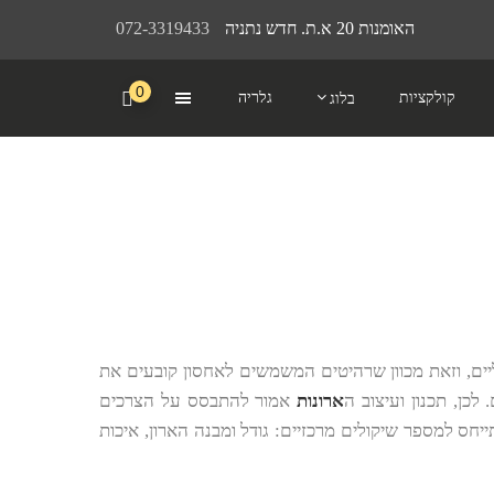
האומנות 20 א.ת. חדש נתניה
072-3319433
0
קולקציות
גלריה
בלוג
ליים, וזאת מכוון שרהיטים המשמשים לאחסון קובעים את
לכן, תכנון ועיצוב ה
ארונות
אמור להתבסס על הצרכים
חס למספר שיקולים מרכזיים: גודל ומבנה הארון, איכות