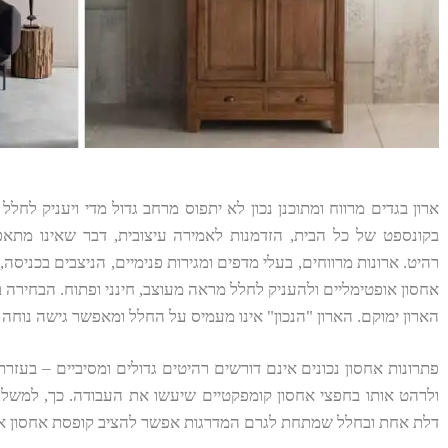
ארון בגדים מרווח ומתוכנן נכון לא יתפוס מרחב גדול מדי ויעניק לחל
בקונספט של כל הבית, הזדמנות לאמירה עיצובית, דבר שאינו מתא
רהיט. ארונות מרווחים, בעלי מדפים ומגירות פנימיים, הניצבים בכניסה
אחסון אופטימליים ולהעניק לחלל מראה מעוצב, חינני ופתוח. הבחירה במ
הארון ימוקם. הארון "הנכון" אינו מעמיס על החלל ומאפשר גישה נוחה 
פתרונות אחסון נכונים אינם דורשים רהיטים גדולים ומסיביים – בעזר
ולרהט אותו בחפצי אחסון קומפקטיים שיעשו את העבודה. כך, למשל,
דלת אחת ובחלל שמתחת לגרם המדרגות אפשר להציב קופסת אחסון או 