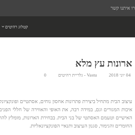
ו איתנו קשר
קטלוג רהיטים
ארונות עץ מלא
04 יוני 2018
Vastu - גלריית רהיטים
0
עיצוב הבית מתחיל ביצירת פתרונות אחסון נוחים, אסתטיים ופונקציונ
איכות המגורים וגם, במידה רבה, את האופי והאווירה של חללי הפנים. 
האישיים וטעמם האסתטי של בני הבית. בבחירת הארונות, מומלץ להתיי
החומרים והגימור, סגנון העיצוב ותנאיי הפונקציונאליות.