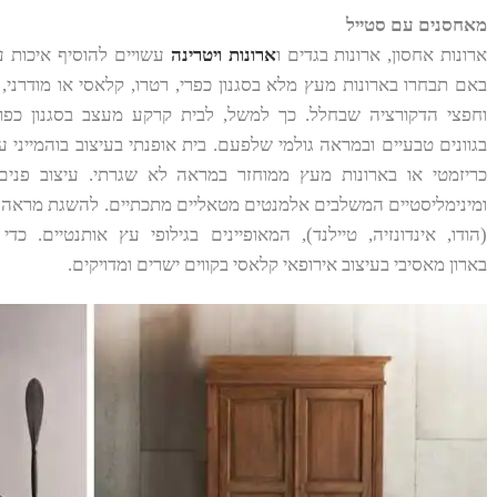
מאחסנים עם סטייל
ארונות אחסון, ארונות בגדים ו
ארונות ויטרינה
עשויים להוסיף איכות ע
באם תבחרו בארונות מעץ מלא בסגנון כפרי, רטרו, קלאסי או מודרנ
וחפצי הדקורציה שבחלל. כך למשל, לבית קרקע מעצב בסגנון כפר
בגוונים טבעיים ובמראה גולמי שלפעם. בית אופנתי בעיצוב בוהמייני ע
כריזמטי או בארונות מעץ ממוחזר במראה לא שגרתי. עיצוב פנים מ
ומינימליסטיים המשלבים אלמנטים מטאליים מתכתיים. להשגת מראה 
(הודו, אינדונזיה, טיילנד), המאופיינים בגילופי עץ אותנטיים. 
בארון מאסיבי בעיצוב אירופאי קלאסי בקווים ישרים ומדויקים.