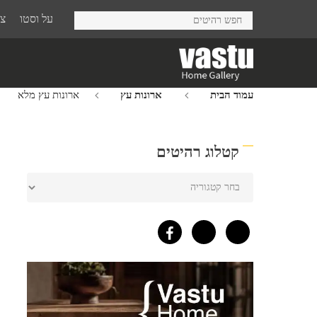
Ski
על וסטו
צר
t
mai
conten
עמוד הבית
ארונות עץ
ארונות עץ מלא
קטלוג רהיטים