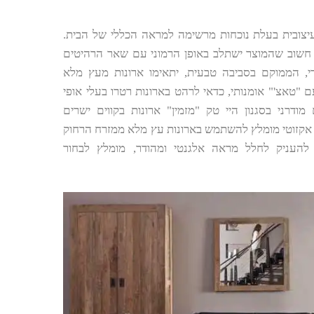
יצובית בעלת נוכחות מרשימה למראה הכללי של הבית.
י, חשוב שהמוצר ישתלב באופן הרמוני עם שאר הרהיטים
י, הממוקם בסביבה טבעית, יתאימו ארונות מעץ מלא
ם "טאצ'" אומנותי, כדאי לרהט בארונות רטרו בעלי אופי
ודרני בסגנון היי טק "מזמין" ארונות בקווים ישרים
אקזוטי מומלץ להשתמש בארונות עץ מלא ממזרח הרחוק
כדי להעניק לחלל מראה אלגנטי ומהודר, מומלץ לבחור