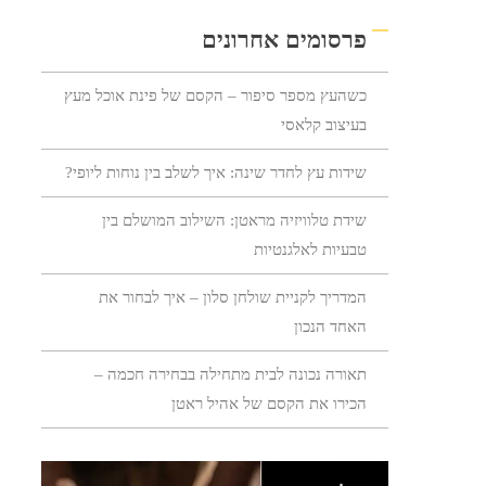
פרסומים אחרונים
כשהעץ מספר סיפור – הקסם של פינת אוכל מעץ
בעיצוב קלאסי
שידות עץ לחדר שינה: איך לשלב בין נוחות ליופי?
שידת טלוויזיה מראטן: השילוב המושלם בין
טבעיות לאלגנטיות
המדריך לקניית שולחן סלון – איך לבחור את
האחד הנכון
תאורה נכונה לבית מתחילה בבחירה חכמה –
הכירו את הקסם של אהיל ראטן