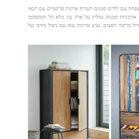
משפחה עם ילדים קטנים תעדיף ארונות פרקטיים עם תנאי
ת אורבניות קטנות נמליץ על ארון עץ מלא קל וקומפקטי
דול מרובה חפצים, נציע ארונות ענק עם ניצול מירבי של