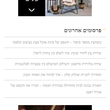
פרסומים אחרונים
כשהעץ מספר סיפור – הקסם של פינת אוכל מעץ בעיצוב קלאסי
שידות עץ לחדר שינה: איך לשלב בין נוחות ליופי?
שידת טלוויזיה מראטן: השילוב המושלם בין טבעיות לאלגנטיות
המדריך לקניית שולחן סלון – איך לבחור את האחד הנכון
תאורה נכונה לבית מתחילה בבחירה חכמה – הכירו את הקסם של
אהיל ראטן