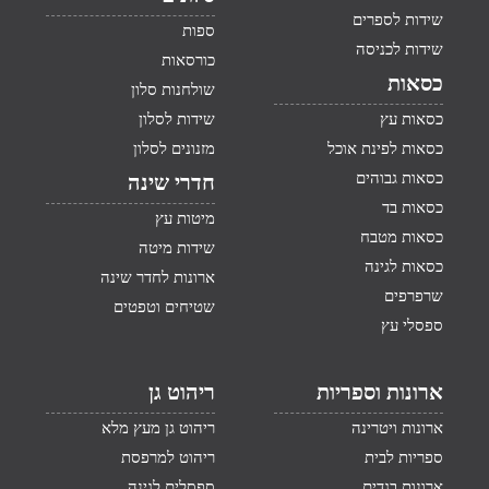
שידות לספרים
ספות
שידות לכניסה
כורסאות
כסאות
שולחנות סלון
כסאות עץ
שידות לסלון
כסאות לפינת אוכל
מזנונים לסלון
כסאות גבוהים
חדרי שינה
כסאות בד
מיטות עץ
כסאות מטבח
שידות מיטה
כסאות לגינה
ארונות לחדר שינה
שרפרפים
שטיחים וטפטים
ספסלי עץ
ארונות וספריות
ריהוט גן
ארונות ויטרינה
ריהוט גן מעץ מלא
ספריות לבית
ריהוט למרפסת
ארונות בגדים
ספסלים לגינה