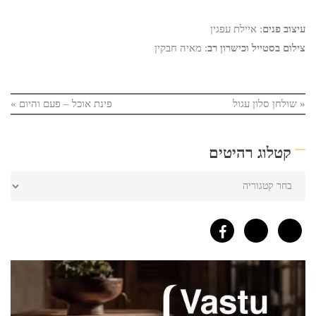
עיצוב פנים
: איילת עפגין
צילום בסטייל וכישרון רב
: מאיה חבקין
«
שולחן סלון עגול
פינת אוכל – פעם והיום
»
קטלוג רהיטים