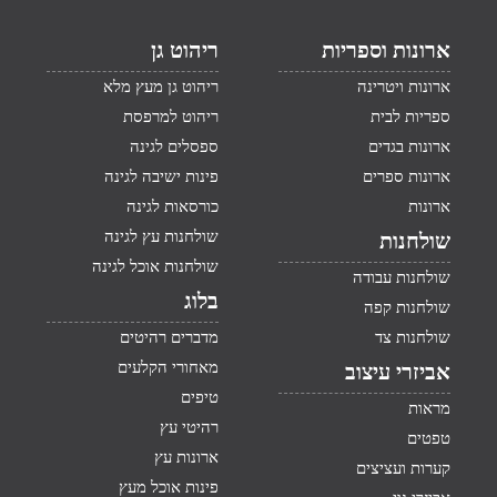
ארונות וספריות
ריהוט גן
ארונות ויטרינה
ריהוט גן מעץ מלא
ספריות לבית
ריהוט למרפסת
ארונות בגדים
ספסלים לגינה
ארונות ספרים
פינות ישיבה לגינה
ארונות
כורסאות לגינה
שולחנות עץ לגינה
שולחנות
שולחנות אוכל לגינה
שולחנות עבודה
בלוג
שולחנות קפה
שולחנות צד
מדברים רהיטים
מאחורי הקלעים
אביזרי עיצוב
טיפים
מראות
רהיטי עץ
טפטים
ארונות עץ
קערות ועציצים
פינות אוכל מעץ