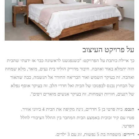
על פרויקט העיצוב
כך איילת כותבת על הפרויקט: "כשנפגשנו לראשונה כבר אז ידעתי שהבית
הזה יתמלא באור ואהבה. חיבור מדוייק הוליד בית נעים, מואר, מלא שמחה
ואהבה. זה בעיקר השמש ואור הבריאה החודר אל הנשמה, ככה שהאור
של הבחוץ נכנס לבפנוכו של הבית ואל חדרי הלב. זה בעיקר אוסף נפלא
של רגעים, חוויות ושמחות. זה בעיקר אנשים מוארים ויפים".
הנכס
: בית פרטי בן 5 חדרים, גינה מקיפה את הבית 4 כיווני אוויר.
פטיו עם קיר זכוכית באמצע הבית המחבר בין החלל הציבורי לחלל
הפרטי.
דיירים
: משפחה בת 5 נפשות, זוג עם 3 ילדים.