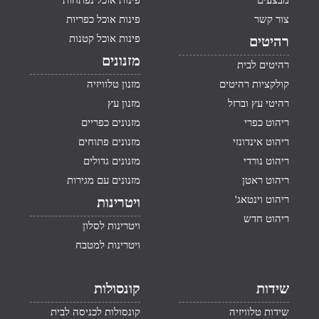
מבצעים
פינות אוכל נפתחות
צור קשר
פינות אוכל כפריות
פינות אוכל קטנות
רהיטים
מזנונים
רהיטים לבית
קולקציות רהיטים
מזנון טלוויזיה
רהיטי עץ וברזל
מזנון עץ
ריהוט כפרי
מזנונים כפריים
ריהוט אינדונזי
מזנונים פתוחים
ריהוט נורדי
מזנונים גדולים
ריהוט ראטן
מזנונים עם מגירות
ריהוט וינטאג'
ויטרינות
ריהוט חדש
ויטרינות לסלון
ויטרינות למטבח
שידות
קונסולות
שידות טלוויזיה
קונסולות לכניסה לבית