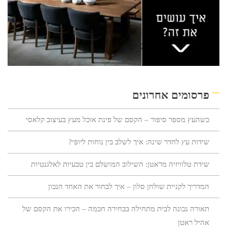
פרסומים אחרונים
כשהעץ מספר סיפור – הקסם של פינת אוכל מעץ בעיצוב קלאסי
שידות עץ לחדר שינה: איך לשלב בין נוחות ליופי?
שידת טלוויזיה מראטן: השילוב המושלם בין טבעיות לאלגנטיות
המדריך לקניית שולחן סלון – איך לבחור את האחד הנכון
תאורה נכונה לבית מתחילה בבחירה חכמה – הכירו את הקסם של
אהיל ראטן