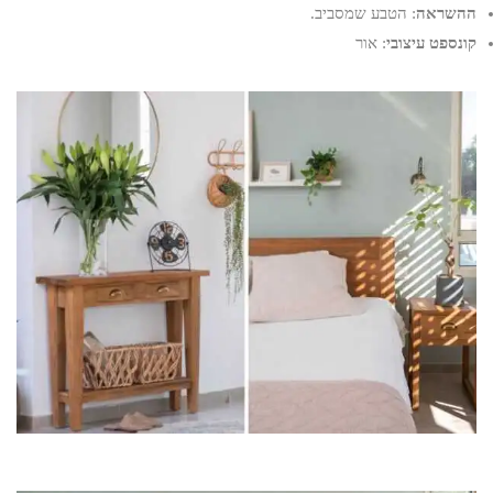
ההשראה
: הטבע שמסביב.
קונספט עיצובי
: אור