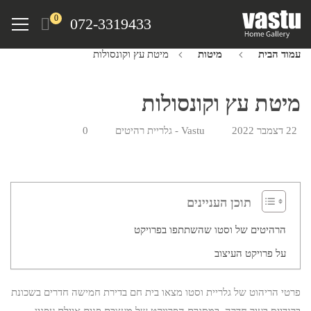
Ski
Menu
0
072-3319433
t
mai
עמוד הבית
מיטות
מיטת עץ וקונסולות
conten
מיטת עץ וקונסולות
22 דצמבר 2022
Vastu - גלריית רהיטים
0
תוכן העניינים
הרהיטים של וסטו שהשתתפו בפרויקט
על פרויקט העיצוב
פרטי הריהוט של גלריית וסטו מצאו בית חם בדירת חמישה חדרים בשכונת