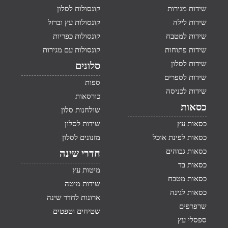
שידות מגירות
קונסולות לסלון
שידות לילה
קונסולות עץ וברזל
שידות למטבח
קונסולות כפריות
שידות פתוחות
קונסולות עם מגירות
שידות לסלון
סלונים
שידות לספרים
ספות
שידות לכניסה
כורסאות
כסאות
שולחנות סלון
כסאות עץ
שידות לסלון
כסאות לפינת אוכל
מזנונים לסלון
כסאות גבוהים
חדרי שינה
כסאות בד
מיטות עץ
כסאות מטבח
שידות מיטה
כסאות לגינה
ארונות לחדר שינה
שרפרפים
שטיחים וטפטים
ספסלי עץ