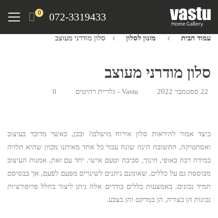
Ski
Menu
0
072-3319433
t
mai
עמוד הבית
מזנון לסלון
סלון מודרני מעוצב
conten
סלון מודרני מעוצב
22 ספטמבר 2022
Vastu - גלריית רהיטים
0
כיצד אמור להיראות סלון אירוח מושלם? ובכן, כאשר מדובר בעיצוב
ואסתטיקה, התשובה הינה שונה עבור כל אחד מאיתנו מכוון שהיא תלויה
במידה רבה באופי, חינוך, סביבה וטעם אישי. יחד עם זאת, אמנות העיצוב
מבוססת גם על כללים, שאומנם ניתנים לשינויים מפעם לפעם, אך בבסיסם
תמיד נכונים. באמצעות כללים בודדים אלה ניתן ליצור בחלל פרופורציות
נכונות הן בצורה, הן במרקם והן בצבע.