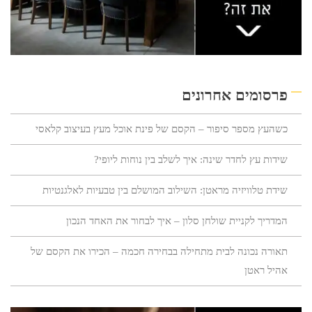
פרסומים אחרונים
כשהעץ מספר סיפור – הקסם של פינת אוכל מעץ בעיצוב קלאסי
שידות עץ לחדר שינה: איך לשלב בין נוחות ליופי?
שידת טלוויזיה מראטן: השילוב המושלם בין טבעיות לאלגנטיות
המדריך לקניית שולחן סלון – איך לבחור את האחד הנכון
תאורה נכונה לבית מתחילה בבחירה חכמה – הכירו את הקסם של
אהיל ראטן