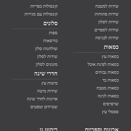
שידות למטבח
קונסולות כפריות
שידות פתוחות
קונסולות עם מגירות
שידות לסלון
סלונים
שידות לספרים
ספות
שידות לכניסה
כורסאות
כסאות
שולחנות סלון
כסאות עץ
שידות לסלון
כסאות לפינת אוכל
מזנונים לסלון
כסאות גבוהים
חדרי שינה
כסאות בד
מיטות עץ
כסאות מטבח
שידות מיטה
כסאות לגינה
ארונות לחדר שינה
שרפרפים
שטיחים וטפטים
ספסלי עץ
ארונות וספריות
ריהוט גן