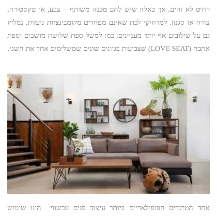
רהיט לא זהים, אך כאלה שיש להם מכנה משותף – צבע, או טקסטורה,
צורה או סגנון. למרחיקי לכת שאינם מפחדים מקומבינציות נועזות, נמליץ
גם על שילובים אף יותר מעניינים, כמו למשל ספת שלושה מושבים וספת
אהבה (LOVE SEAT) שצבועות בגוונים שונים שמשלימים אחד את השני.
אחד הטרנדים הפופולאריים ביותר עיצוב פנים עכשווי הינו שימוש