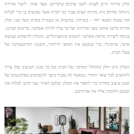
סלון אירוח חייב לענות לשני צרכים עיקריים: מצד אחד, ליצור אווירה
נינוחה ומרחב נוח, מרווח ונעים עבור בני הבית אשר נפגשים בו כדי לבלות
את שעות הפנאי יחד – בשיחה, במשחק או בצפייה בסרט מצד שני, סלון
אירוח מייצג אותנו בפני אורחינו ועל כך עליו להיות אסתטי, מרשים ועדכני.
בנוסף ליצירת מראה אסתטי ותנאים פונקציונליים, מומלץ להשקיע בעיצוב
אישי, פרסונלי, כדי שיבטא את האופי הייחודי, הסגנון והדינאמיקה של
בעלי הבית.
הסלון הינו חלק מהחלל המרכזי של הבית ועל כך סגנון העיצוב שלו צריך
להתאים לכל שאר החדר. במאמר זה נסביר כיצד להשתמש באלמנטים של
סגנון עיצוב מודרני כדי להפוך את הסלון שלכם לאזור שבו תרצו לבלות את
זמנכם ולהזמין אליו את אורחיכם.