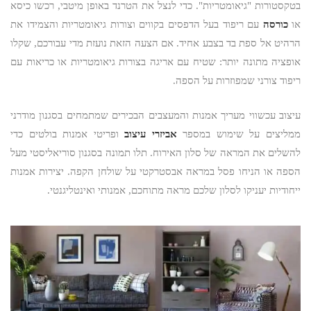
בטקסטורות "גיאומטריות". כדי לנצל את הטרנד באופן מיטבי, רכשו כיסא
או
כורסה
עם ריפוד בעל הדפסים בקווים וצורות גיאומטריות והצמידו את
הרהיט אל ספת בד בצבע אחיד. אם הצעה הזאת נועזת מדי עבורכם, שקלו
אופציה מתונה יותר: שטיח עם אריגה בצורות גיאומטריות או כריאות עם
ריפוד צורני שמפוזרות על הספה.
עיצוב עכשווי מעריך אמנות והמעצבים הבכירים שמתמחים בסגנון מודרני
ממליצים על שימוש במספר
אביזרי עיצוב
ופריטי אמנות בולטים כדי
להשלים את המראה של סלון האירוח. תלו תמונה בסגנון סוריאליסטי מעל
הספה או הניחו פסל במראה אבסטרקטי על שולחן הקפה. יצירות אמנות
ייחודיות יעניקו לסלון שלכם מראה מתוחכם, אמנותי ואינטליגנטי.