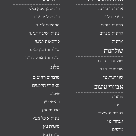
ארונות ויטרינה
ריהוט גן מעץ מלא
ספריות לבית
ריהוט למרפסת
ארונות בגדים
ספסלים לגינה
ארונות ספרים
פינות ישיבה לגינה
ארונות
כורסאות לגינה
שולחנות עץ לגינה
שולחנות
שולחנות אוכל לגינה
שולחנות עבודה
בלוג
שולחנות קפה
שולחנות צד
מדברים רהיטים
מאחורי הקלעים
אביזרי עיצוב
טיפים
מראות
רהיטי עץ
טפטים
ארונות עץ
קערות ועציצים
פינות אוכל מעץ
אביזרי נוי
מיטות עץ
מדפים
שידות עץ