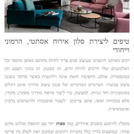
טיפים ליצירת סלון אירוח אסתטי, הרמוני
וייחודי
רבים מאיתנו חושבים שעיצוב פנים צריך להיות מחושב באופן מוקפד וכל
האלמנטים שלו חייבים להיות זהים, הן בסגנון, הן בגווני הצבע והן
בטקסטורה. אולם, התפיסה הזאת אינה רלוונטית כאשר מדובר בסגנון
עיצוב עכשווי. הטרנדים המרכזיים של סגנון עיצוב מודרני אינם דוגלים
במונוטוניות וחד גוניות. למעשה, כדי ליצור מראה מודרני מסקרן, מקורי,
מלא בנוכחות ואופי, אתם צריכים לשבור מוסכמות ולהשתמש בדמיון
ואינטואיציה.
מומלץ להימנע מסטים אחידים, כמו
ספות
יחד עם תוספת שזלונג מדגם
אחיד, שמוצעים בדרך כלל בחנויות רהיטים ובמקום זאת לשלב בין פריטי