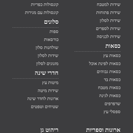
שידות למטבח
קונסולות כפריות
שידות פתוחות
קונסולות עם מגירות
שידות לסלון
סלונים
שידות לספרים
ספות
שידות לכניסה
כורסאות
כסאות
שולחנות סלון
כסאות עץ
שידות לסלון
כסאות לפינת אוכל
מזנונים לסלון
כסאות גבוהים
חדרי שינה
כסאות בד
מיטות עץ
כסאות מטבח
שידות מיטה
כסאות לגינה
ארונות לחדר שינה
שרפרפים
שטיחים וטפטים
ספסלי עץ
ארונות וספריות
ריהוט גן