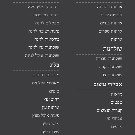
ארונות ויטרינה
ריהוט גן מעץ מלא
ספריות לבית
ריהוט למרפסת
ארונות בגדים
ספסלים לגינה
ארונות ספרים
פינות ישיבה לגינה
ארונות
כורסאות לגינה
שולחנות עץ לגינה
שולחנות
שולחנות אוכל לגינה
שולחנות עבודה
בלוג
שולחנות קפה
שולחנות צד
מדברים רהיטים
מאחורי הקלעים
אביזרי עיצוב
טיפים
מראות
רהיטי עץ
טפטים
ארונות עץ
קערות ועציצים
פינות אוכל מעץ
אביזרי נוי
מיטות עץ
מדפים
שידות עץ