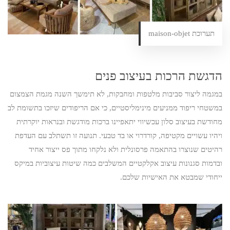
תערוכת maison-objet
הדגשת הרכות בעיצוב פנים
במגמה ליצור סביבות מלטפות ומחבקות, לא תימשך השנה מגמת הצמצום
במשטחי ריפוד ממניעים מינימליסטיים, כי אם הריפודים שיזכו בתשומת לב
מחודשת בעיצוב סלון עכשיווי יתאפיינו ברכות מודגשת ובנראות יוקרתית
ויהיו עשויים מקטיפה, קורדרוי או בד טבעי. תנועה זו תשתלב עם העדפת
רהיטים שנוצרו בהתאמה פרסונלית ולא נלקחו מתוך פס ייצור אחיד
ובדמות סגנונות עיצוב אקלקטיים המשלבים כמה שיטות עיצוביות במיקס
ייחודי שמבטא את האישיות שלכם.