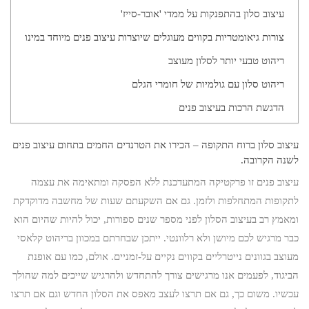
עיצוב סלון בהתפנקות על ממדי 'אובר-סייז'
צורות גיאומטריות בקווים מעוגלים שיוצרות עיצוב פנים מיוחד במינו
ריהוט טבעי יותר לסלון מעוצב
ריהוט סלון עם גולמיות של חומרי הגלם
הדגשת הרכות בעיצוב פנים
עיצוב סלון ברוח התקופה – הכירו את הטרנדים החמים בתחום עיצוב פנים
לשנה הקרובה.
עיצוב פנים זו פרקטיקה המתעדכנת ללא הפסקה ומתאימה את עצמה
לתקופות המתחלפות ולזמן. גם אם השקעתם שעות של מחשבה מדוקדקת
ומאמץ רב בעיצוב הסלון לפני מספר שנים ספורות, יכול להיות שהיום הוא
כבר מרגיש לכם מיושן ולא רלוונטי. ייתכן שבחרתם במכוון בריהוט קלאסי
מעוצב בגוונים נייטרליים בקווים נקיים על-זמניים. אולם, כמו עם אופנת
הביגוד, לפעמים אנו מרגישים צורך להתחדש ולהרגיש שייכים למה שהולך
עכשיו. משום כך, גם אם תרצו לעצב מאפס את הסלון החדש וגם אם תרצו