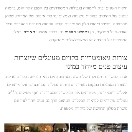
חילוף השנים יביא לתמורה בגבולות המסורתיים בין המבנה לריהוט, בדמות
עיצוב של רהיטים כצורות גושניות וצמצום עד כדי איפוס של המרחק שלהן
מהרצפה. פריטי ריהוט סלון מאסיביים יקבלו נוכחות מוגברת בהעדפת גדלי
'אובר-סייז' מפנקים, הן ב
קטלוג הספות
והן בקרב אמצעי
תאורה
, כאלו
המוצבים על הרצפה או המשתלשלים מהתקרה.
צורות גיאומטריות בקווים מעוגלים שיוצרות
עיצוב פנים מיוחד במינו
אחת הבשורות הגדולות של השנה בעיצוב פנים היא הנקיטה בקווים עדינים
ובצורות מעוגלות במקום הזוויות החדות והגבולות המרובעים. אלו מייצרים
אקלים דינמי יותר, מפחיתים את הנוקשות המסורתית ואף מטילים צללים
עגולים שתורמים לנראות הכללית. העיצוב הרך גם נעים יותר לעין וגם
משרה בסלון תחושה של ביתיות מלטפת.