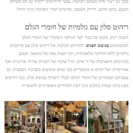
ובכך גם ייצור סלון מעוצב ויפהפה. צבעי הרהיטים יילקחו גם הם מעולם
הטבע, בהם החום, הירוק העשבי, אדומים דמויי האדמה וגווני החול.
ריהוט סלון עם גולמיות של חומרי הגלם
השנה יינתן מקום של כבוד לצד הגולמי והמקורי של חומרי הגלם
המשמשים
בעיצוב הפנים
. תתרחש הבלטה של ריהוט סלון עם מרקמים
גולמיים ללא החלקה מלאכותית, תוך הצגה גאה של משאבי הטבע
במינימום התערבות של יד אדם. יגדל ערכה של הבניית צורות אורגניות ואף
אמורפיות ושל קווים א-סימטריים כפי שהם מופיעים בסביבה הטבעית. גם
צבעיהם העשירים של חומרי הגלם יקבלו תיעדוף בעיצוב סלון, כמו רהיטים
מעץ כהה ועמוק במקום גווני העץ הבהירים האופייניים לתעשייה.