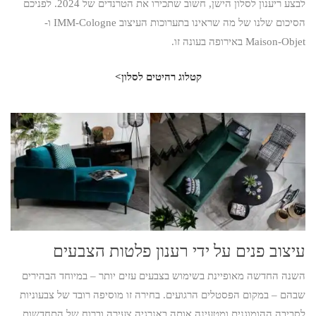
לבצע ריענון לסלון הישן, חשוב שתכירו את הטרנדים של 2024. לפניכם
הסיכום שלנו של מה שראינו בתערוכות העיצוב IMM-Cologne ו-
Maison-Objet באירופה בעונה זו.
קטלוג רהיטים לסלון>
עיצוב פנים על ידי רענון פלטות הצבעים
השנה החדשה מאופיינת בשימוש בצבעים עזים יותר – במיוחד הבהירים
שבהם – במקום הפסטלים הרגועים. בחירה זו מוסיפה רובד של צבעוניות
לסביבה ההומוגנית ומטעינה אותה באנרגיה צעירה וברוח של התחדשות.