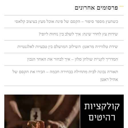
פרסומים אחרונים
כשהעץ מספר סיפור – הקסם של פינת אוכל מעץ בעיצוב קלאסי
שידות עץ לחדר שינה: איך לשלב בין נוחות ליופי?
שידת טלוויזיה מראטן: השילוב המושלם בין טבעיות לאלגנטיות
המדריך לקניית שולחן סלון – איך לבחור את האחד הנכון
תאורה נכונה לבית מתחילה בבחירה חכמה – הכירו את הקסם של
אהיל ראטן