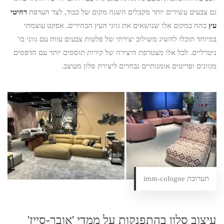
גם צבעים עשירים יותר מקבלים השנה מקום של כבוד, לצד העדפת
רהיטי
עץ
כהה במקום אלו שנושאים את גווני העץ הבהירים. אפקט עוצמתי
במיוחד תוכלו להשיג משילוב יצירתי של פלטות צבעים עזות עם גווני בז'
ניטרליים. לכל אלו מצטרפת היצירה של קירות תוססים יותר עם הדפסים
מגוונים ופריטים אומנותיים נבחרים ליצירת סלון מעוצב.
תערוכת imm-cologne
עיצוב סלון בהתפנקות על ממדי 'אובר-סייז'