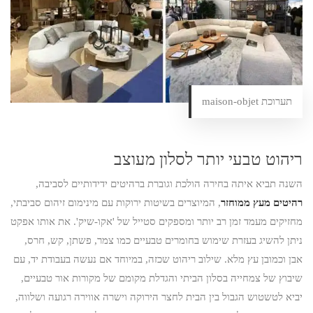
תערוכת maison-objet
ריהוט טבעי יותר לסלון מעוצב
השנה תביא איתה בחירה הולכת וגוברת ברהיטים ידידותיים לסביבה,
רהיטים מעץ ממוחזר
, המיוצרים בשיטות ירוקות עם מינימום זיהום סביבתי,
מחזיקים מעמד זמן רב יותר ומספקים סטייל של 'אקו-שיק'. את אותו אפקט
ניתן להשיג בעזרת שימוש בחומרים טבעיים כמו צמר, פשתן, קש, חרס,
אבן וכמובן עץ מלא. שילוב ריהוט שכזה, במיוחד אם נעשה בעבודת יד, עם
שיבוץ של צמחייה בסלון הביתי והגדלת מקומם של מקורות אור טבעיים,
יביא לטשטוש הגבול בין הבית לחצר הירוקה וישרה אווירה רגועה ושלווה,