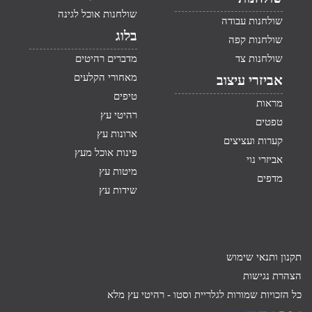
שולחנות אוכל לגינה
שולחנות עבודה
בלוג
שולחנות קפה
שולחנות צד
מדברים רהיטים
מאחורי הקלעים
אביזרי עיצוב
טיפים
מראות
רהיטי עץ
טפטים
ארונות עץ
קערות ועציצים
פינות אוכל מעץ
אביזרי נוי
מיטות עץ
מדפים
שידות עץ
תקנון ותנאי שימוש
הצהרת נגישות
כל הזכויות שמורות לגלריית וסטו -
רהיטי עץ מלא