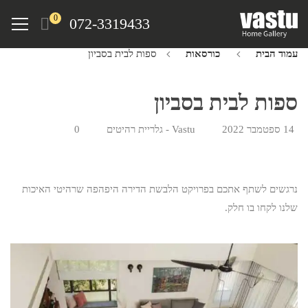
Ski
Menu
0
072-3319433
t
mai
עמוד הבית
כורסאות
ספות לבית בסביון
conten
ספות לבית בסביון
14 ספטמבר 2022
Vastu - גלריית רהיטים
0
נרגשים לשתף אתכם בפרויקט הלבשת הדירה היפהפה שרהיטי האיכות
שלנו לקחו בו חלק.