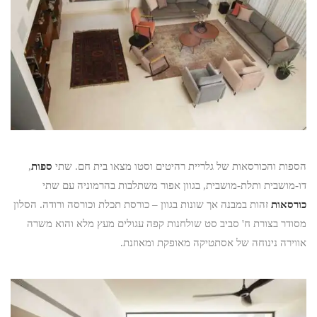
הספות והכורסאות של גלריית רהיטים וסטו מצאו בית חם. שתי
ספות
,
דו-מושבית ותלת-מושבית, בגוון אפור משתלבות בהרמוניה עם שתי
כורסאות
זהות במבנה אך שונות בגוון – כורסת תכלת וכורסה ורודה. הסלון
מסודר בצורת ח' סביב סט שולחנות קפה עגולים מעץ מלא והוא משרה
אווירה נינוחה של אסתטיקה מאופקת ומאוזנת.