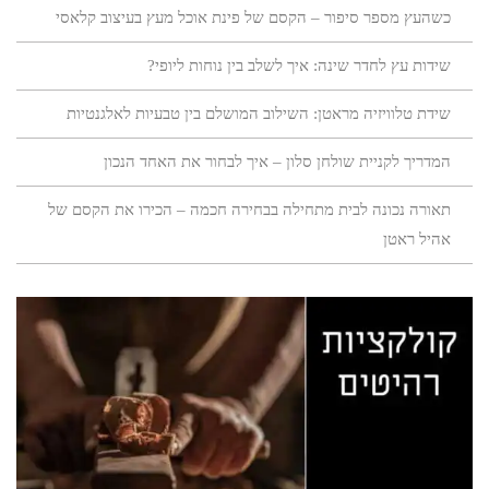
כשהעץ מספר סיפור – הקסם של פינת אוכל מעץ בעיצוב קלאסי
שידות עץ לחדר שינה: איך לשלב בין נוחות ליופי?
שידת טלוויזיה מראטן: השילוב המושלם בין טבעיות לאלגנטיות
המדריך לקניית שולחן סלון – איך לבחור את האחד הנכון
תאורה נכונה לבית מתחילה בבחירה חכמה – הכירו את הקסם של
אהיל ראטן