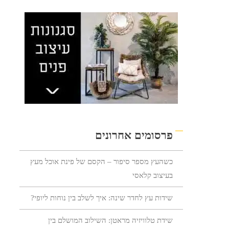
פרסומים אחרונים
כשהעץ מספר סיפור – הקסם של פינת אוכל מעץ
בעיצוב קלאסי
שידות עץ לחדר שינה: איך לשלב בין נוחות ליופי?
שידת טלוויזיה מראטן: השילוב המושלם בין