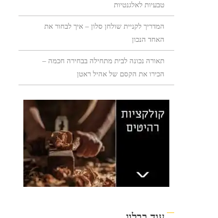
טבעיות לאלגנטיות
המדריך לקניית שולחן סלון – איך לבחור את
האחד הנכון
תאורה נכונה לבית מתחילה בבחירה חכמה –
הכירו את הקסם של אהיל ראטן
עוד בבלוג