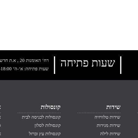
שעות פתיחה
רח‘ האומנות 20 , א.ת חדש נתניה, טלפון:
שעות פתיחה: א‘-ה‘ 10:00-18:00 , שישי: 9:00-14:00
שידות
קונסולות
א
שידות טלוויזיה
קונסולות לכניסה לבית
א
שידות מגירות
קונסולות לסלון
ס
שידות לילה
קונסולות עץ וברזל
א