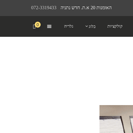
האומנות 20 א.ת. חדש נתניה
072-3319433
0
קולקציות
גלריה
בלוג