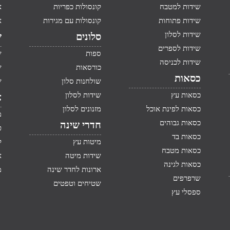
שידות למטבח
קונסולות כפריות
א
שידות פתוחות
קונסולות עם מגירות
א
שידות לסלון
סלונים
ש
שידות לספרים
ספות
ש
שידות לכניסה
כורסאות
ש
כסאות
שולחנות סלון
ש
כסאות עץ
שידות לסלון
א
כסאות לפינת אוכל
מזנונים לסלון
מ
כסאות גבוהים
חדרי שינה
ט
כסאות בד
מיטות עץ
ק
כסאות מטבח
שידות מיטה
א
כסאות לגינה
ארונות לחדר שינה
מ
שרפרפים
שטיחים וטפטים
ספסלי עץ