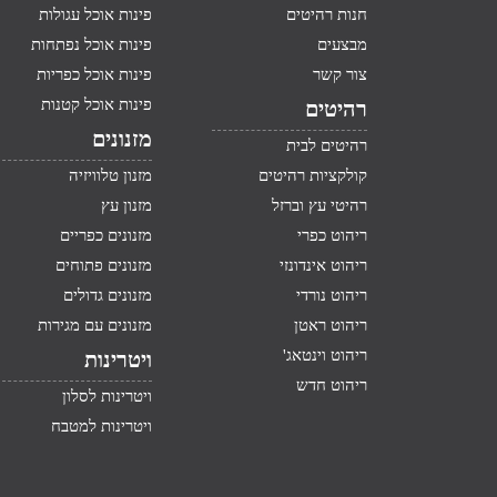
חנות רהיטים
פינות אוכל עגולות
מבצעים
פינות אוכל נפתחות
צור קשר
פינות אוכל כפריות
פינות אוכל קטנות
רהיטים
מזנונים
רהיטים לבית
קולקציות רהיטים
מזנון טלוויזיה
רהיטי עץ וברזל
מזנון עץ
ריהוט כפרי
מזנונים כפריים
ריהוט אינדונזי
מזנונים פתוחים
ריהוט נורדי
מזנונים גדולים
ריהוט ראטן
מזנונים עם מגירות
ריהוט וינטאג'
ויטרינות
ריהוט חדש
ויטרינות לסלון
ויטרינות למטבח