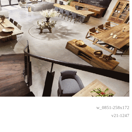
w_0851-258x172
1247-v21