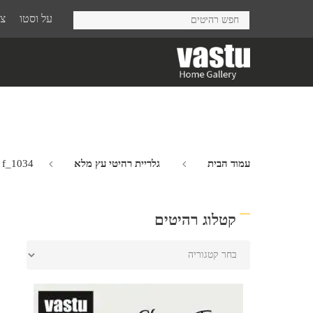
Ski
על וסטו
צר
t
mai
conten
עמוד הבית
גלריית רהיטי עץ מלא
f_1034
קטלוג רהיטים