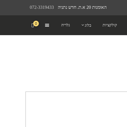
האומנות 20 א.ת. חדש נתניה
072-3319433
0
קולקציות
גלריה
בלוג