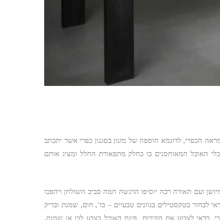
ה הכפרי, לדוגמא הוספה של מזנון בסגנון כפרי אשר יתכתב
י האוכל המאוחסנים בו כחלק מתפאורת החלל ומציג אותם
יושן ועם תאורה רכה יוסיפו הרגשה חמה סביב השולחן ויהפכו
 לבחור בטקסטילים בגוונים טבעיים – בז’, חום, שמנת ובריק
י. כדאי לצבוע את הקירות פינת האוכל בצבע לבן אן שמנת.