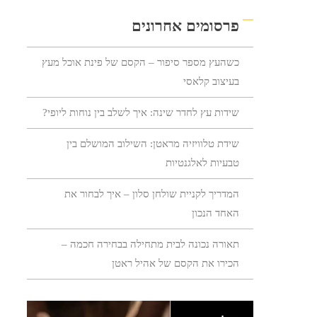
פרסומים אחרונים
כשהעץ מספר סיפור – הקסם של פינת אוכל מעץ
בעיצוב קלאסי
שידות עץ לחדר שינה: איך לשלב בין נוחות ליופי?
שידת טלוויזיה מראטן: השילוב המושלם בין
טבעיות לאלגנטיות
המדריך לקניית שולחן סלון – איך לבחור את
האחד הנכון
תאורה נכונה לבית מתחילה בבחירה חכמה –
הכירו את הקסם של אהיל ראטן