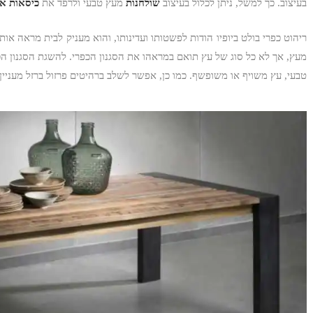
בעיצוב. כך למשל, ניתן לכלול בעיצוב
שולחנות
מעץ טבעי ולרפד את
כיסאות או
ריהוט כפרי בולט ביופיו הודות לפשטותו ועדינותו, והוא מעניק לבית מראה אותנ
מעץ, אך לא כל סוג של עץ תואם במראהו את הסגנון הכפרי. להשגת הסגנון הכ
טבעי, עץ משויף או משופשף. כמו כן, אפשר לשלב ברהיטים פרזול ברזל מעניין