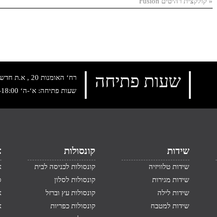
«
קולקצית רהיטים Fusion
שעות פתיחה
רח‘ האומנות 20 , א.ת חדש נתניה, טלפון:
שעות פתיחה: א‘-ה‘ 10:00-18:00 , שישי: 9:00-14:00
שידות
קונסולות
א
שידות טלוויזיה
קונסולות לכניסה לבית
א
שידות מגירות
קונסולות לסלון
ס
שידות לילה
קונסולות עץ וברזל
א
שידות למטבח
קונסולות כפריות
א