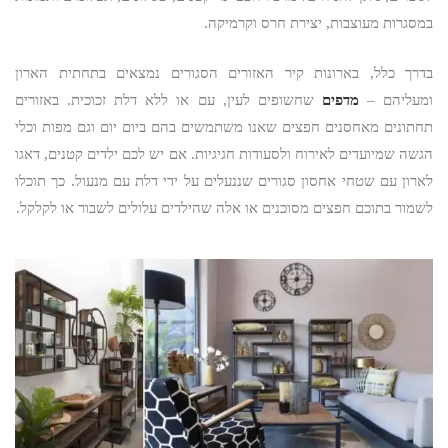
במסגרות מעוצבות, יצירת חרס וקרמיקה.
בדרך כלל, בארונות קיר האזורים הסגורים נמצאים בתחתית הארון
ומעליהם –
מדפים
שחשופים לעין, עם או ללא דלת זכוכית. באזורים
תחתונים מאחסנים חפצים שאנו משתמשים בהם ביום יום וגם מפות וכלי
הגשה שמיועדים לאירוח ולסעודות חגיגיות. אם יש לכם ילדים קטנים, דאגו
לארון עם שטחי אחסון סגורים שננעלים על ידי דלת עם מנעול. כך תוכלו
לשמור בתוכם חפצים מסוכנים או אלה שהילדים עלולים לשבור או לקלקל.