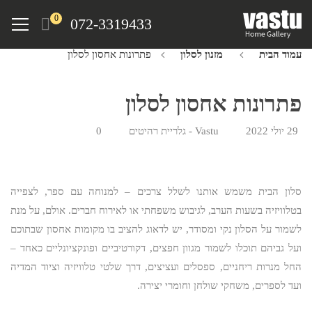
Ski
Menu
0
072-3319433
t
mai
עמוד הבית
מזנון לסלון
פתרונות אחסון לסלון
conten
פתרונות אחסון לסלון
29 יולי 2022
Vastu - גלריית רהיטים
0
סלון הבית משמש אותנו לשלל צרכים – למנוחה עם ספר, לצפייה
בטלוויזיה בשעות הערב, לגיבוש משפחתי או לאירוח חברים. אולם, על מנת
לשמור על הסלון נקי ומסודר, יש לדאוג להציב בו מקומות אחסון שבתוכם
ועל גביהם תוכלו לשמור מגוון חפצים, דקורטיביים ופונקציונליים כאחד –
החל מנרות ריחניים, ספסלים ועציצים, דרך שלטי טלוויזיה וציוד המדיה
ועד לספרים, משחקי שולחן וחומרי יצירה.