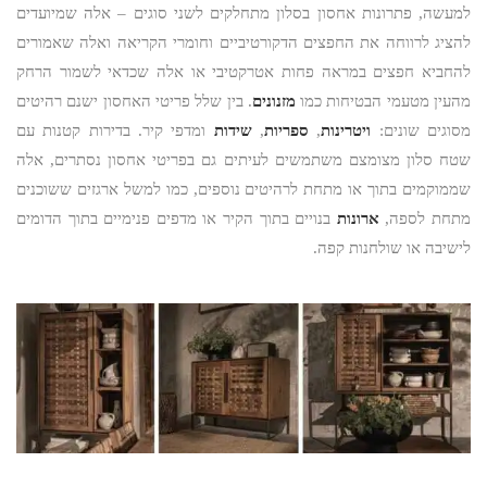
למעשה, פתרונות אחסון בסלון מתחלקים לשני סוגים – אלה שמיועדים
להציג לרווחה את החפצים הדקורטיביים וחומרי הקריאה ואלה שאמורים
להחביא חפצים במראה פחות אטרקטיבי או אלה שכדאי לשמור הרחק
מהעין מטעמי הבטיחות כמו
מזנונים
. בין שלל פריטי האחסון ישנם רהיטים
מסוגים שונים:
ויטרינות
,
ספריות
,
שידות
ומדפי קיר. בדירות קטנות עם
שטח סלון מצומצם משתמשים לעיתים גם בפריטי אחסון נסתרים, אלה
שממוקמים בתוך או מתחת לרהיטים נוספים, כמו למשל ארגזים ששוכנים
מתחת לספה,
ארונות
בנויים בתוך הקיר או מדפים פנימיים בתוך הדומים
לישיבה או שולחנות קפה.