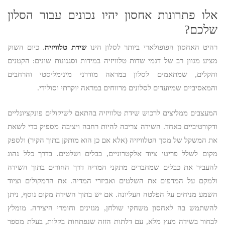
אלו פתרונות אחסון יהיו נכונים עבור הסלון
שלכם?
רהיט האחסון הפופולארי ביותר לסלון הינו
שידת טלוויזיה
. כיום השוק
מציע מגוון רב של דגמי שדות טלוויזיה במידות וסגנונות שונים: הקטנים
והקלים, שמתאמים לסלון במראה מודרני מינימליסטי והרחבים
והמאסיביים שמיועדים לסלונים מרווחים במראה יוקרתי וסולידי.
המעצבים ממליצים לרכוש שידת טלוויזיה בהתאם לשיקולים פונקציונליים
ודקורטיביים כאחד. השידה צריכה להיות רחבה ויציבה מספיק כדי לשאת
את המשקל של מסך הטלוויזיה (אלא אם כן הוא מותקן בתוך הקיר) ולספק
מקום לשלל פריטי ציוד אלקטרוניים, כבלים ושלטים. בדרך כלל נהוג
להעביר את כבלים שמחברים מתקני המדיה דרך החורים בתוך השידה
ולמקם על המדפים את השלטים ואביזרי המדיה. את הרמקולים וציוד
השמע מניחים על הפלטה העליונה. אם יש בתוך השידה מקום נוסף, ניתן
להשתמש בה לאחסון משחקי שולחן, מגזינים וחומרי היצירה. מומלץ
לבחור בשידה מעץ מלא, עם דלתות הזזה שנפתחות בקלות, בעלת מספר