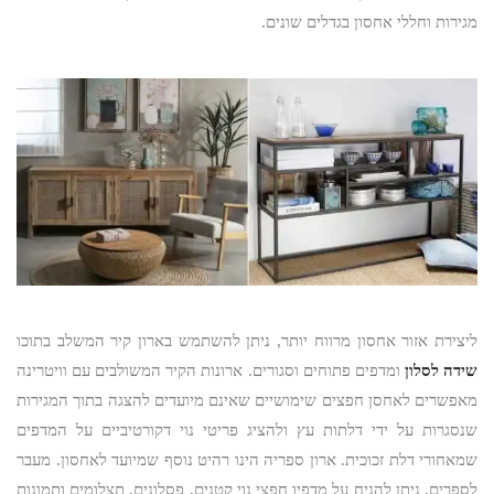
מגירות וחללי אחסון בגדלים שונים.
ליצירת אזור אחסון מרווח יותר, ניתן להשתמש בארון קיר המשלב בתוכו
שידה לסלון
ומדפים פתוחים וסגורים. ארונות הקיר המשולבים עם וויטרינה
מאפשרים לאחסן חפצים שימושיים שאינם מיועדים להצגה בתוך המגירות
שנסגרות על ידי דלתות עץ ולהציג פריטי נוי דקורטיביים על המדפים
שמאחורי דלת זכוכית. ארון ספריה הינו רהיט נוסף שמיועד לאחסון. מעבר
לספרים, ניתן להניח על מדפיו חפצי נוי קטנים, פסלונים, תצלומים ותמונות