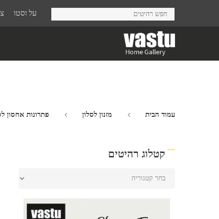
Ski
על וסטו
צר
t
mai
conten
עמוד הבית
מזנון לסלון
פתרונות אחסון לס
קטלוג רהיטים