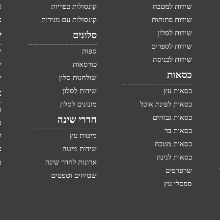
שידות למטבח
קונסולות כפריות
א
שידות פתוחות
קונסולות עם מגירות
א
שידות לסלון
סלונים
ש
שידות לספרים
ספות
ש
שידות לכניסה
כורסאות
ש
כסאות
שולחנות סלון
ש
כסאות עץ
שידות לסלון
א
כסאות לפינת אוכל
מזנונים לסלון
מ
כסאות גבוהים
חדרי שינה
ט
כסאות בד
מיטות עץ
ק
כסאות מטבח
שידות מיטה
א
כסאות לגינה
ארונות לחדר שינה
מ
שרפרפים
שטיחים וטפטים
ספסלי עץ