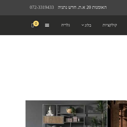
האומנות 20 א.ת. חדש נתניה
072-3319433
0
קולקציות
גלריה
בלוג