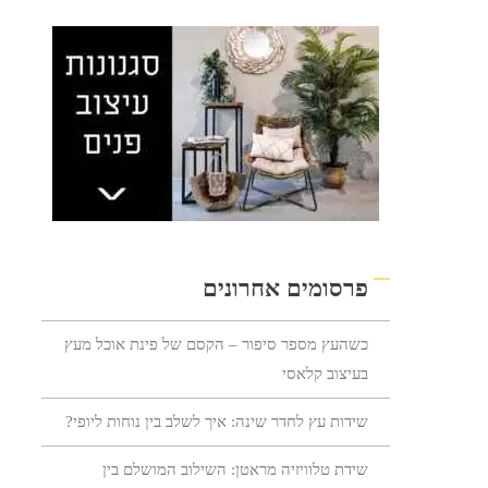
פרסומים אחרונים
כשהעץ מספר סיפור – הקסם של פינת אוכל מעץ
בעיצוב קלאסי
שידות עץ לחדר שינה: איך לשלב בין נוחות ליופי?
שידת טלוויזיה מראטן: השילוב המושלם בין