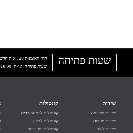
שעות פתיחה
רח‘ האומנות 20 , א.ת חדש נתניה, טלפון:
שעות פתיחה: א‘-ה‘ 10:00-18:00 , שישי: 9:00-14:00
שידות
קונסולות
א
שידות טלוויזיה
קונסולות לכניסה לבית
א
שידות מגירות
קונסולות לסלון
ס
שידות לילה
קונסולות עץ וברזל
א