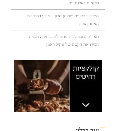
טבעיות לאלגנטיות
המדריך לקניית שולחן סלון – איך לבחור את
האחד הנכון
תאורה נכונה לבית מתחילה בבחירה חכמה –
הכירו את הקסם של אהיל ראטן
עוד בבלוג