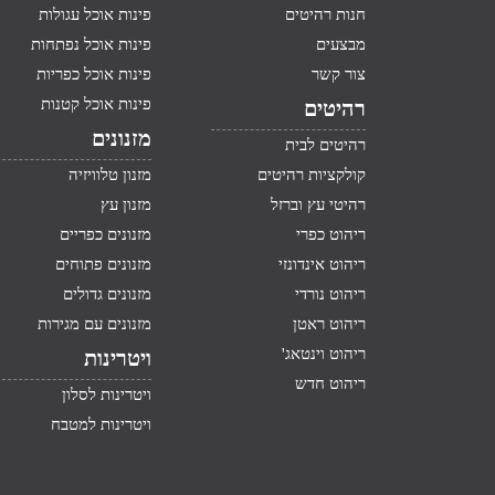
חנות רהיטים
פינות אוכל עגולות
מבצעים
פינות אוכל נפתחות
צור קשר
פינות אוכל כפריות
פינות אוכל קטנות
רהיטים
מזנונים
רהיטים לבית
קולקציות רהיטים
מזנון טלוויזיה
רהיטי עץ וברזל
מזנון עץ
ריהוט כפרי
מזנונים כפריים
ריהוט אינדונזי
מזנונים פתוחים
ריהוט נורדי
מזנונים גדולים
ריהוט ראטן
מזנונים עם מגירות
ריהוט וינטאג'
ויטרינות
ריהוט חדש
ויטרינות לסלון
ויטרינות למטבח