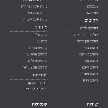
מבצעים
פינות אוכל נפתחות
צור קשר
פינות אוכל כפריות
פינות אוכל קטנות
רהיטים
מזנונים
רהיטים לבית
קולקציות רהיטים
מזנון טלוויזיה
רהיטי עץ וברזל
מזנון עץ
ריהוט כפרי
מזנונים כפריים
ריהוט אינדונזי
מזנונים פתוחים
ריהוט נורדי
מזנונים גדולים
ריהוט ראטן
מזנונים עם מגירות
ריהוט וינטאג'
ויטרינות
ריהוט חדש
ויטרינות לסלון
ויטרינות למטבח
שידות
קונסולות