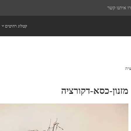
ו איתנו קשר
קטלוג רהיטים
ציה
מזנון-כסא-דקורציה