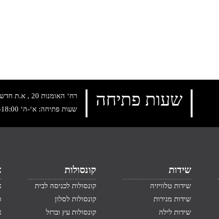
שעות פתיחה
רח‘ האומנות 20 , א.ת חדש נתניה, טלפון:
שעות פתיחה: א‘-ה‘ 10:00-18:00 , שישי: 9:00-14:00
שידות
קונסולות
א
שידות טלוויזיה
קונסולות לכניסה לבית
א
שידות מגירות
קונסולות לסלון
ס
שידות לילה
קונסולות עץ וברזל
א