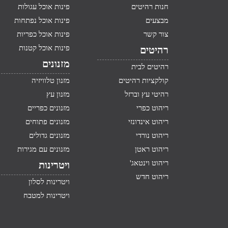
חנות רהיטים
פינות אוכל עגולות
מבצעים
פינות אוכל נפתחות
צור קשר
פינות אוכל כפריות
פינות אוכל קטנות
רהיטים
מזנונים
רהיטים לבית
קולקציות רהיטים
מזנון טלוויזיה
רהיטי עץ וברזל
מזנון עץ
ריהוט כפרי
מזנונים כפריים
ריהוט אינדונזי
מזנונים פתוחים
ריהוט נורדי
מזנונים גדולים
ריהוט ראטן
מזנונים עם מגירות
ריהוט וינטאג'
ויטרינות
ריהוט חדש
ויטרינות לסלון
ויטרינות למטבח