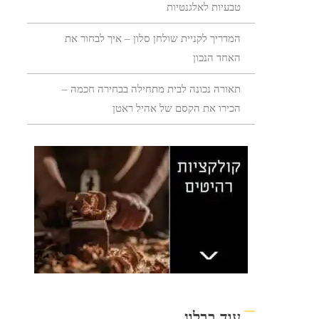
טבעיות לאלגנטיות
המדריך לקניית שולחן סלון – איך לבחור את
האחד הנכון
תאורה נכונה לבית מתחילה בבחירה חכמה –
הכירו את הקסם של אהיל ראטן
עוד בבלוג