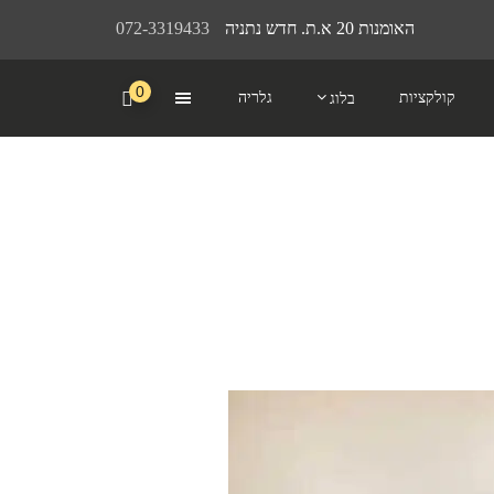
האומנות 20 א.ת. חדש נתניה
072-3319433
0
קולקציות
גלריה
בלוג