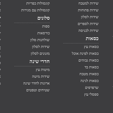
שידות למטבח
קונסולות כפריות
א
שידות פתוחות
קונסולות עם מגירות
א
שידות לסלון
סלונים
ש
שידות לספרים
ספות
ש
שידות לכניסה
כורסאות
ש
כסאות
שולחנות סלון
ש
כסאות עץ
שידות לסלון
א
כסאות לפינת אוכל
מזנונים לסלון
מ
כסאות גבוהים
חדרי שינה
ט
כסאות בד
מיטות עץ
ק
כסאות מטבח
שידות מיטה
א
כסאות לגינה
ארונות לחדר שינה
מ
שרפרפים
שטיחים וטפטים
ספסלי עץ