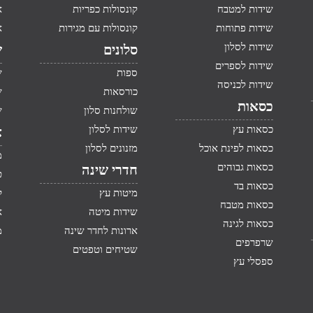
שידות למטבח
קונסולות כפריות
א
שידות פתוחות
קונסולות עם מגירות
א
שידות לסלון
סלונים
ש
שידות לספרים
ספות
ש
שידות לכניסה
כורסאות
ש
כסאות
שולחנות סלון
ש
כסאות עץ
שידות לסלון
א
כסאות לפינת אוכל
מזנונים לסלון
מ
כסאות גבוהים
חדרי שינה
ט
כסאות בד
מיטות עץ
ק
כסאות מטבח
שידות מיטה
א
כסאות לגינה
ארונות לחדר שינה
מ
שרפרפים
שטיחים וטפטים
ספסלי עץ