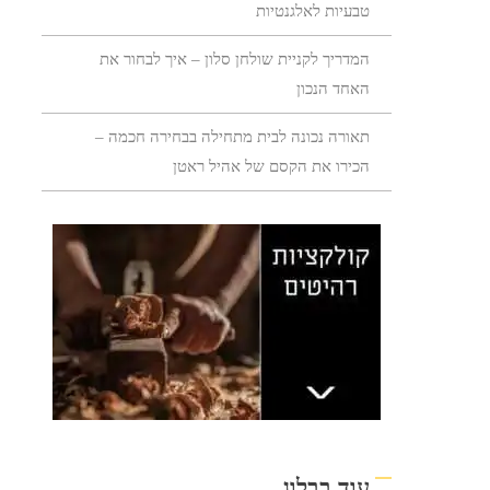
טבעיות לאלגנטיות
המדריך לקניית שולחן סלון – איך לבחור את
האחד הנכון
תאורה נכונה לבית מתחילה בבחירה חכמה –
הכירו את הקסם של אהיל ראטן
עוד בבלוג