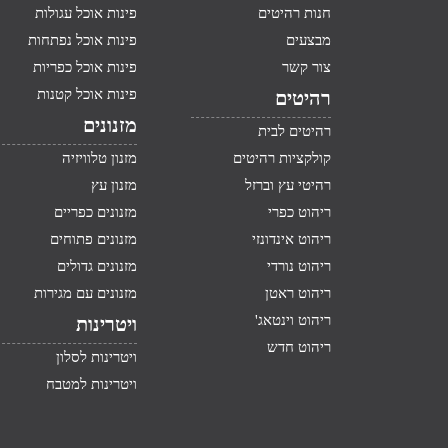
חנות רהיטים
פינות אוכל עגולות
מבצעים
פינות אוכל נפתחות
צור קשר
פינות אוכל כפריות
פינות אוכל קטנות
רהיטים
מזנונים
רהיטים לבית
קולקציות רהיטים
מזנון טלוויזיה
רהיטי עץ וברזל
מזנון עץ
ריהוט כפרי
מזנונים כפריים
ריהוט אינדונזי
מזנונים פתוחים
ריהוט נורדי
מזנונים גדולים
ריהוט ראטן
מזנונים עם מגירות
ריהוט וינטאג'
ויטרינות
ריהוט חדש
ויטרינות לסלון
ויטרינות למטבח