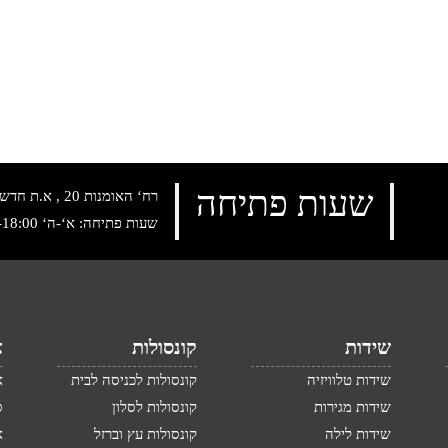
שעות פתיחה
רח‘ האומנות 20 , א.ת חדש נתניה, טלפון:
שעות פתיחה: א‘-ה‘ 10:00-18:00 , שישי: 9:00-14:00
שידות
קונסולות
א
שידות טלוויזיה
קונסולות לכניסה לבית
א
שידות מגירות
קונסולות לסלון
ס
שידות לילה
קונסולות עץ וברזל
א