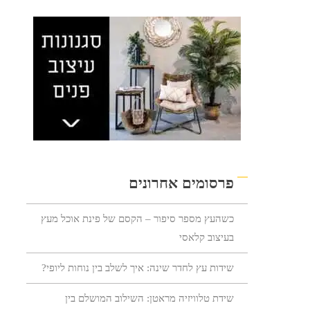
פרסומים אחרונים
כשהעץ מספר סיפור – הקסם של פינת אוכל מעץ
בעיצוב קלאסי
שידות עץ לחדר שינה: איך לשלב בין נוחות ליופי?
שידת טלוויזיה מראטן: השילוב המושלם בין