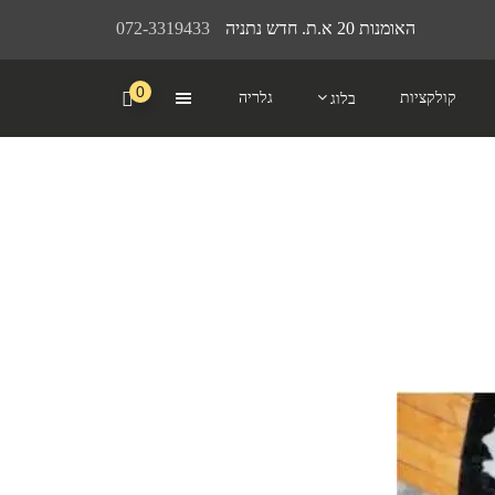
האומנות 20 א.ת. חדש נתניה
072-3319433
0
קולקציות
גלריה
בלוג