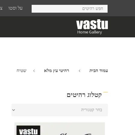
Ski
על וסטו
צר
t
mai
conten
עמוד הבית
רהיטי עץ מלא
שטיח
קטלוג רהיטים