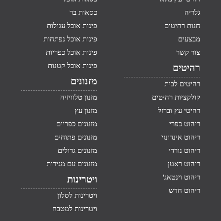
גלריה
כסאות בר
חנות רהיטים
פינות אוכל עגולות
מבצעים
פינות אוכל נפתחות
צור קשר
פינות אוכל כפריות
פינות אוכל קטנות
רהיטים
מזנונים
רהיטים לבית
קולקציות רהיטים
מזנון טלוויזיה
רהיטי עץ וברזל
מזנון עץ
ריהוט כפרי
מזנונים כפריים
ריהוט אינדונזי
מזנונים פתוחים
ריהוט נורדי
מזנונים גדולים
ריהוט ראטן
מזנונים עם מגירות
ריהוט וינטאג'
ויטרינות
ריהוט חדש
ויטרינות לסלון
ויטרינות למטבח