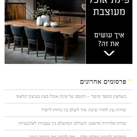
פרסומים אחרונים
כשהעץ מספר סיפור – הקסם של פינת אוכל מעץ בעיצוב קלאסי
שידות עץ לחדר שינה: איך לשלב בין נוחות ליופי?
שידת טלוויזיה מראטן: השילוב המושלם בין טבעיות לאלגנטיות
המדריך לקניית שולחן סלון – איך לבחור את האחד הנכון