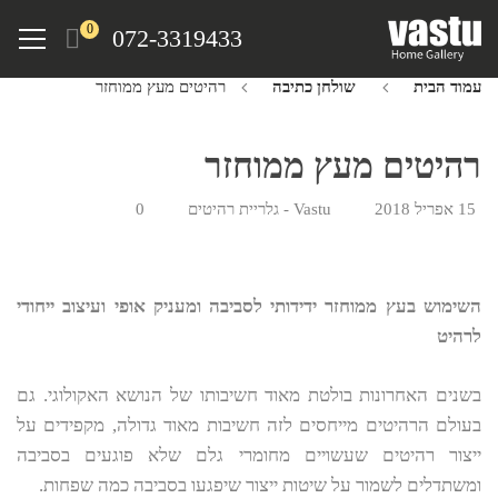
Ski
Menu
0
072-3319433
t
mai
עמוד הבית
שולחן כתיבה
רהיטים מעץ ממוחזר
conten
רהיטים מעץ ממוחזר
15 אפריל 2018
Vastu - גלריית רהיטים
0
השימוש בעץ ממוחזר ידידותי לסביבה ומעניק אופי ועיצוב ייחודי
לרהיט
בשנים האחרונות בולטת מאוד חשיבותו של הנושא האקולוגי. גם
בעולם הרהיטים מייחסים לזה חשיבות מאוד גדולה, מקפידים על
ייצור רהיטים שעשויים מחומרי גלם שלא פוגעים בסביבה
ומשתדלים לשמור על שיטות ייצור שיפגעו בסביבה כמה שפחות.