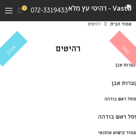
Ski
Menu
0
072-3319433
t
mai
עמוד הבית
רהיטים
conten
רהיטים
37.3%
SALE
ערות אבן
סל ראש בודהה