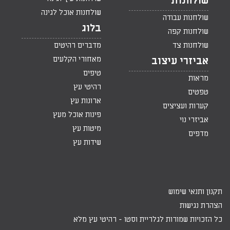
שולחנות
שולחנות אוכל לגינה
שולחנות עבודה
בלוג
שולחנות קפה
שולחנות צד
מדברים רהיטים
מאחורי הקלעים
אביזרי עיצוב
טיפים
מראות
רהיטי עץ
טפטים
ארונות עץ
קערות ועציצים
פינות אוכל מעץ
אביזרי נוי
מיטות עץ
מדפים
שידות עץ
תקנון ותנאי שימוש
הצהרת נגישות
כל הזכויות שמורות לגלריית וסטו -
רהיטי עץ מלא