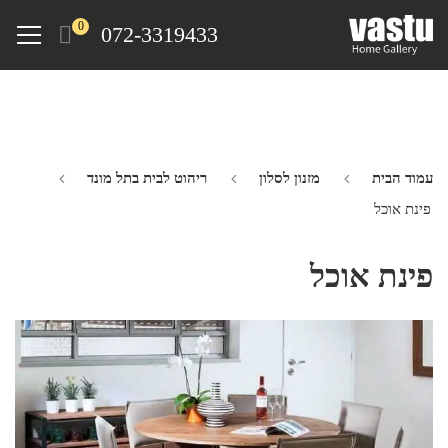
Ski
Menu
0
072-3319433
t
mai
conten
עמוד הבית
מזנון לסלון
ריהוט לבית בתל מונד
פינת אוכל
פינת אוכל