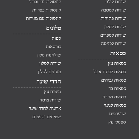
שידות לילה
קונסולות עץ וברזל
שידות למטבח
קונסולות כפריות
שידות פתוחות
קונסולות עם מגירות
שידות לסלון
סלונים
שידות לספרים
ספות
שידות לכניסה
כורסאות
כסאות
שולחנות סלון
כסאות עץ
שידות לסלון
כסאות לפינת אוכל
מזנונים לסלון
כסאות גבוהים
חדרי שינה
כסאות בד
מיטות עץ
כסאות מטבח
שידות מיטה
כסאות לגינה
ארונות לחדר שינה
שרפרפים
שטיחים וטפטים
ספסלי עץ