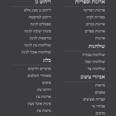
ארונות וספריות
ריהוט גן
ארונות ויטרינה
ריהוט גן מעץ מלא
ספריות לבית
ריהוט למרפסת
ארונות בגדים
ספסלים לגינה
ארונות ספרים
פינות ישיבה לגינה
ארונות
כורסאות לגינה
שולחנות עץ לגינה
שולחנות
שולחנות אוכל לגינה
שולחנות עבודה
בלוג
שולחנות קפה
שולחנות צד
מדברים רהיטים
מאחורי הקלעים
אביזרי עיצוב
טיפים
מראות
רהיטי עץ
טפטים
ארונות עץ
קערות ועציצים
פינות אוכל מעץ
אביזרי נוי
מיטות עץ
מדפים