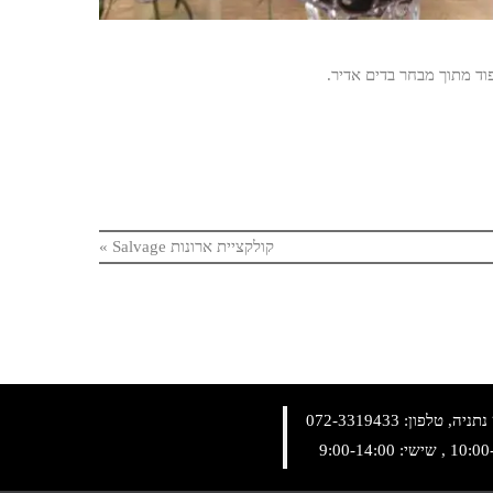
וד מתוך מבחר בדים אדיר.
קולקציית ארונות Salvage
»
072-3319433