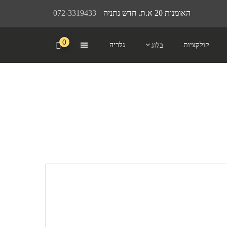
האומנות 20 א.ת. חדש נתניה
072-3319433
0
קולקציות
גלריה
בלוג