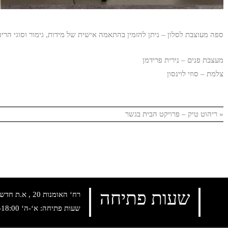
ספה מעוצבת לסלון – ניתן להזמין בהתאמה אישית של מידות, גימור וסוגי הריפ
מעצבת פנים – נירית פרידמן
צלמת – סוזי לוינסון
«
ריהוט טיק – פרויקט הבית בגשר
שעות פתיחה
רח‘ האומנות 20 , א.ת חדש נתניה, טלפון:
שעות פתיחה: א‘-ה‘ 10:00-18:00 , שישי: 9:00-14:00