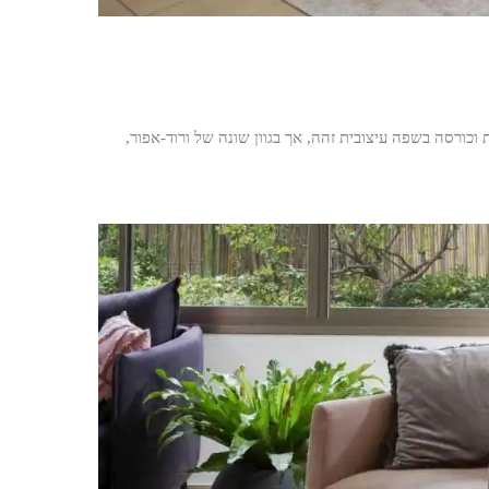
ת וכורסה בשפה עיצובית זהה, אך בגוון שונה של ורוד-אפור,