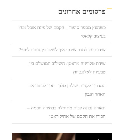
פרסומים אחרונים
כשהעץ מספר סיפור – הקסם של פינת אוכל מעץ
בעיצוב קלאסי
שידות עץ לחדר שינה: איך לשלב בין נוחות ליופי?
שידת טלוויזיה מראטן: השילוב המושלם בין
טבעיות לאלגנטיות
המדריך לקניית שולחן סלון – איך לבחור את
האחד הנכון
תאורה נכונה לבית מתחילה בבחירה חכמה –
הכירו את הקסם של אהיל ראטן