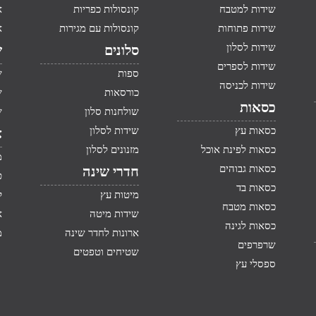
שידות למטבח
קונסולות כפריות
א
שידות פתוחות
קונסולות עם מגירות
א
שידות לסלון
סלונים
ש
שידות לספרים
ספות
ש
שידות לכניסה
כורסאות
ש
כסאות
שולחנות סלון
ש
כסאות עץ
שידות לסלון
א
כסאות לפינת אוכל
מזנונים לסלון
מ
כסאות גבוהים
חדרי שינה
ט
כסאות בד
מיטות עץ
ק
כסאות מטבח
שידות מיטה
א
כסאות לגינה
ארונות לחדר שינה
מ
שרפרפים
שטיחים וטפטים
ספסלי עץ