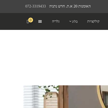
האומנות 20 א.ת. חדש נתניה
072-3319433
0
קולקציות
גלריה
בלוג