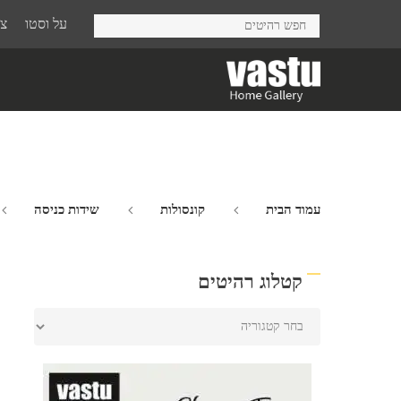
Ski
על וסטו
צר
t
mai
conten
עמוד הבית
קונסולות
שידות כניסה
קטלוג רהיטים