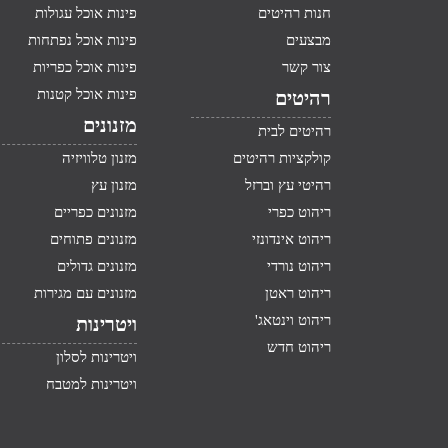
חנות רהיטים
פינות אוכל עגולות
מבצעים
פינות אוכל נפתחות
צור קשר
פינות אוכל כפריות
פינות אוכל קטנות
רהיטים
מזנונים
רהיטים לבית
קולקציות רהיטים
מזנון טלוויזיה
רהיטי עץ וברזל
מזנון עץ
ריהוט כפרי
מזנונים כפריים
ריהוט אינדונזי
מזנונים פתוחים
ריהוט נורדי
מזנונים גדולים
ריהוט ראטן
מזנונים עם מגירות
ריהוט וינטאג'
ויטרינות
ריהוט חדש
ויטרינות לסלון
ויטרינות למטבח