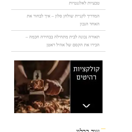
טבעיות לאלגנטיות
המדריך לקניית שולחן סלון – איך לבחור את
האחד הנכון
תאורה נכונה לבית מתחילה בבחירה חכמה –
הכירו את הקסם של אהיל ראטן
עוד בבלוג