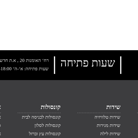
שעות פתיחה
רח‘ האומנות 20 , א.ת חדש נתניה, טלפון:
שעות פתיחה: א‘-ה‘ 10:00-18:00 , שישי: 9:00-14:00
שידות
קונסולות
א
שידות טלוויזיה
קונסולות לכניסה לבית
א
שידות מגירות
קונסולות לסלון
ס
שידות לילה
קונסולות עץ וברזל
א