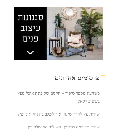
פרסומים אחרונים
כשהעץ מספר סיפור – הקסם של פינת אוכל מעץ
בעיצוב קלאסי
שידות עץ לחדר שינה: איך לשלב בין נוחות ליופי?
שידת טלוויזיה מראטן: השילוב המושלם בין