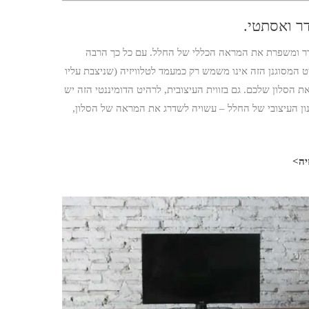
ר ואסתטי.
 סדר ומשפרת את המראה הכללי של החלל. עם כל כך הרבה
ט המסוגנן הזה אינו משמש רק כמעמד לטלוויזיה (שניצבת עליו
ת הסלון שלכם. גם בזווית העיצובית, לרהיט הדומיננטי הזה יש
נון העיצובי של החלל – עשויה לשדרג את המראה של הסלון,
יה>