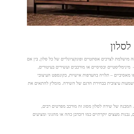
לסלון
מה מושלמת לצרכים אסתטיים ופונקציונליים של כל סלון, בין אם
מינימליסטיים ובסיסיים או מורכבים ועשירים בעיטורים,
או מאסיביים – תלויה בהעדפות אישיות, בקונספט העיצובי
ש משמעות עיצובית בבחירת הדגם של השידה. מומלץ להתאים את
המבנה של שידה לסלון מסוג זה מורכב מפרטים רבים,
, נבנות מעצים יוקרתיים כמו דובדבן כהה או מהגוני ומציעים