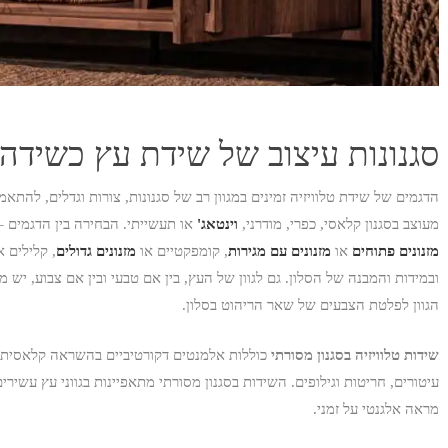
סגנונות עיצוב של שידת עץ כשידה 
הדגמים של שידת טלוויזיה זמינים במגוון רב של סגנונות, צורות וגדלים, להתא
מעוצב בסגנון קלאסי, כפרי, מודרני,
וינטאג'
או תעשייתי. הבחירה בין הדגמים – 
מזנונים פתוחים
או
מזנונים עם מגירות
, קומפקטיים או
מזנונים גדולים
, קלילים 
ובמידות והמבנה של הסלון. גם לגוון של העץ, בין אם טבעי ובין אם צבוע, י
הגוון לפלטת הצבעים של שאר הריהוט בסלון.
שידות טלוויזיה בסגנון מסורתי
כוללות אלמנטים דקורטיביים בהשראה קלאסית. 
עיטורים, חריטות וגילופים. השידות בסגנון מסורתי מתאפיינות בגווני עץ עשירים
מראה אלגנטי על זמני.