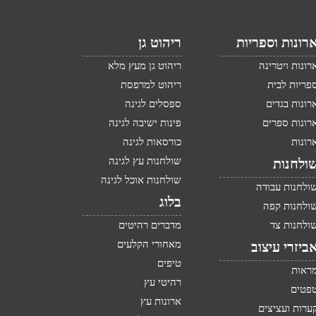
רונות וספריות
ריהוט גן
רונות ויטרינה
ריהוט גן מעץ מלא
פריות לבית
ריהוט למרפסת
רונות בגדים
ספסלים לגינה
רונות ספרים
פינות ישיבה לגינה
רונות
כורסאות לגינה
שולחנות עץ לגינה
ולחנות
שולחנות אוכל לגינה
ולחנות עבודה
בלוג
ולחנות קפה
ולחנות צד
מדברים רהיטים
מאחורי הקלעים
ביזרי עיצוב
טיפים
ראות
רהיטי עץ
פטים
ארונות עץ
ערות ועציצים