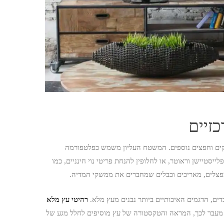
זיים
חקים וחפצים נוספים. המשטח העליון משמש כפלטפורמה
ייסטיישן וראוטר, או לחלופין להנחת פריטי נוי חינניים, כמו
מפצלים, מאריכים וכבלים שמחברים את ממשקי המדיה.
דים, הדגמים האיכותיים ביותר נבנים מעץ מלא.
רהיטי עץ מלא
טת. מעבר לכך, המראה והטקסטורה של עץ מוסיפים לחלל מגע של