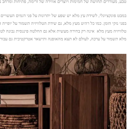
טבע, מעוררים תחושה של חמימות ויוצרים אווירה של זרימה, פתיחות ומרחב
במבט פונקציונלי, לשידת עץ מלא יש שפע של יתרונות על פני דגמים העשויים מ
בפני נזקי הזמן. כמו כל רהיט מעץ מלא, גם שידת הטלוויזיה תשמור על יופי
טלוויזיה מעץ מלא אינה רק בחירה מעשית אלא גם החלטה פיננסית נבונה לטווח
מלא תשמור על ערכה, לעולם לא תצא מהאופנה ותישאר אטרקטיבית גם עבור 