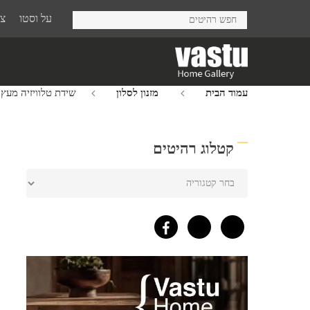
Ski
על וסטו
צר
t
mai
conten
עמוד הבית
מזנון לסלון
שידת טלוויזיה מעץ 
קטלוג רהיטים