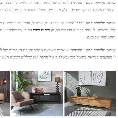
שידות טלוויזיה בסגנון מודרני
מציגות מראה מינימליסטי ומדגישים קווים נקיים,
ומינימום אלמנטים דקורטיביים. חלק מהדגמים משלבים זכוכית או מתכת לצד הע
שידות טלוויזיה בסגנון כפרי
מוסיפות "וויב" חינני, אותנטי, זורם וטבעי ומרא
ללא גימורים. לעיתים קרובות הדגמים בסגנון
ריהוט כפרי
הם בעצם שידת עץ ממ
והחמימות של פעם.
שידות טלוויזיה בסגנון תעשייתי
שואבות השראה מהאסתטיקה הייחודית של לופטי
זו מעוצבים במראה מינימליסטי ומשלבים של מתכת ועץ וכוללים רכיבים תעשיית