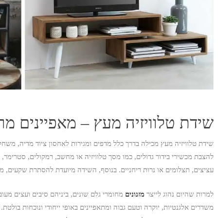
שידת טלוויזיה מעץ – מאפיינים מרכ
שידת טלוויזיה מעץ מכילה בדרך כלל מדפים ומגירות לאחסון ציוד מדיה, מש
להצבת מכשירי בידור גדולים, כמו מסך טלוויזיה או מחשב, רמקולים, סטרימר, פל
עציצים, תצלומים או נרות ריחניים. בנוסף, השידה מיועדת להסתרת שקעים, 
למרות שהיום נהוג לייצר
מזנונים
מחומרי גלם שונים, ביניהם סיבים ועצים מעוב
משדרים אלגנטיות, יוקרה וטעם גבוה ומתאפיינים באופי ייחודי ונוכחות בול