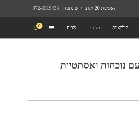
האומנות 20 א.ת. חדש נתניה
072-3319433
0
קולקציות
גלריה
בלוג
עם נוכחות ואסתטיות