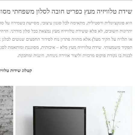
שידת טלוויזיה מעץ כפריט חובה לסלון משפחתי מסוד
היא פונקציונלית ורסטילית, מתאימה לכל סגנון עיצובי, מסייעת בשמירה על
יתרונות חשובים, לא פלא ששידת טלוויזיה מעץ נמצאת בכל סלון מודרני. הרהי
או תלויה על הקיר מעל) אלא מהווה פתרון נוח לסידור החפצים שנוטים לבלגן א
תפקיד משמעותי. שידת טלוויזיה מעץ מלא – איכותית, מסוגננת ומותאמת לסג
לבנות בו נקודת פוקוס מרכזית וליצור אווירה נינוחה, חיננית ומחבקת.
קטלוג שידות טלוויז