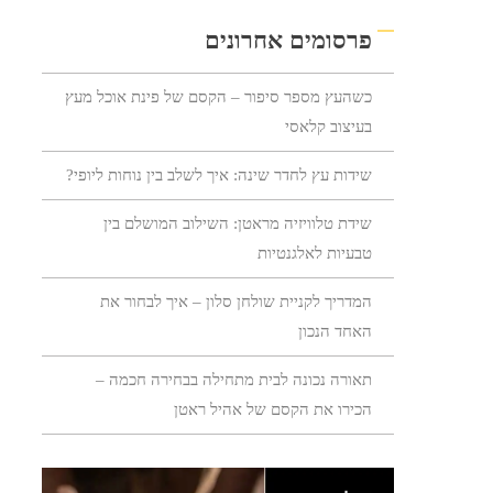
פרסומים אחרונים
כשהעץ מספר סיפור – הקסם של פינת אוכל מעץ
בעיצוב קלאסי
שידות עץ לחדר שינה: איך לשלב בין נוחות ליופי?
שידת טלוויזיה מראטן: השילוב המושלם בין
טבעיות לאלגנטיות
המדריך לקניית שולחן סלון – איך לבחור את
האחד הנכון
תאורה נכונה לבית מתחילה בבחירה חכמה –
הכירו את הקסם של אהיל ראטן