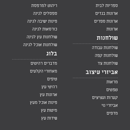
ספריות לבית
ריהוט למרפסת
ארונות בגדים
ספסלים לגינה
ארונות ספרים
פינות ישיבה לגינה
ארונות
כורסאות לגינה
שולחנות עץ לגינה
שולחנות
שולחנות אוכל לגינה
שולחנות עבודה
בלוג
שולחנות קפה
שולחנות צד
מדברים רהיטים
מאחורי הקלעים
אביזרי עיצוב
טיפים
מראות
רהיטי עץ
טפטים
ארונות עץ
קערות ועציצים
פינות אוכל מעץ
אביזרי נוי
מיטות עץ
מדפים
שידות עץ