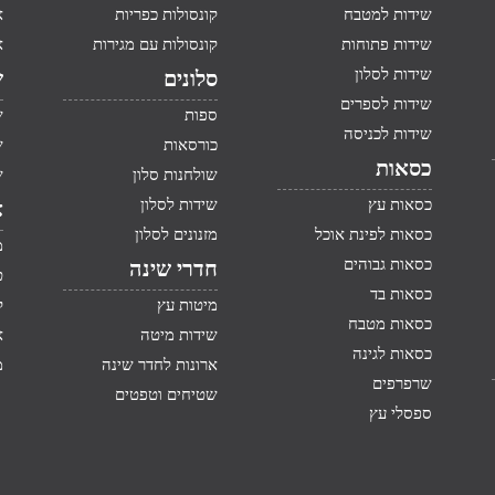
שידות למטבח
קונסולות כפריות
א
שידות פתוחות
קונסולות עם מגירות
א
שידות לסלון
סלונים
ש
שידות לספרים
ספות
ש
שידות לכניסה
כורסאות
ש
כסאות
שולחנות סלון
ש
כסאות עץ
שידות לסלון
א
כסאות לפינת אוכל
מזנונים לסלון
מ
כסאות גבוהים
חדרי שינה
ט
כסאות בד
מיטות עץ
ק
כסאות מטבח
שידות מיטה
א
כסאות לגינה
ארונות לחדר שינה
מ
שרפרפים
שטיחים וטפטים
ספסלי עץ