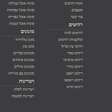
חנות רהיטים
פינות אוכל עגולות
מבצעים
פינות אוכל נפתחות
צור קשר
פינות אוכל כפריות
פינות אוכל קטנות
רהיטים
מזנונים
רהיטים לבית
קולקציות רהיטים
מזנון טלוויזיה
רהיטי עץ וברזל
מזנון עץ
ריהוט כפרי
מזנונים כפריים
ריהוט אינדונזי
מזנונים פתוחים
ריהוט נורדי
מזנונים גדולים
ריהוט ראטן
מזנונים עם מגירות
ריהוט וינטאג'
ויטרינות
ריהוט חדש
ויטרינות לסלון
ויטרינות למטבח