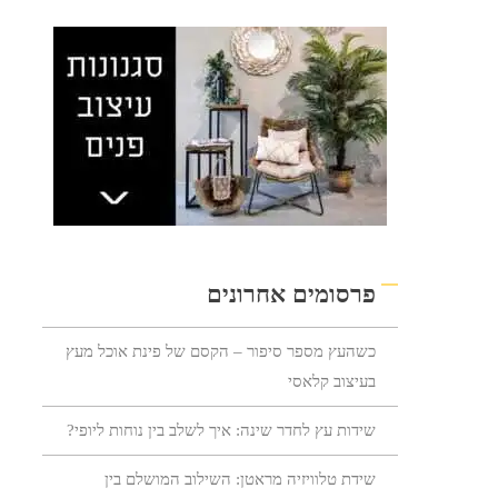
פרסומים אחרונים
כשהעץ מספר סיפור – הקסם של פינת אוכל מעץ
בעיצוב קלאסי
שידות עץ לחדר שינה: איך לשלב בין נוחות ליופי?
שידת טלוויזיה מראטן: השילוב המושלם בין