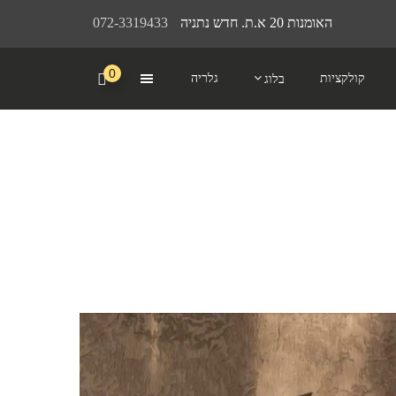
האומנות 20 א.ת. חדש נתניה
072-3319433
0
קולקציות
גלריה
בלוג