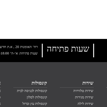
שעות פתיחה
רח‘ האומנות 20 , א.ת חדש נתניה, טלפון:
שעות פתיחה: א‘-ה‘ 10:00-18:00 , שישי: 9:00-14:00
שידות
קונסולות
א
שידות טלוויזיה
קונסולות לכניסה לבית
א
שידות מגירות
קונסולות לסלון
ס
שידות לילה
קונסולות עץ וברזל
א