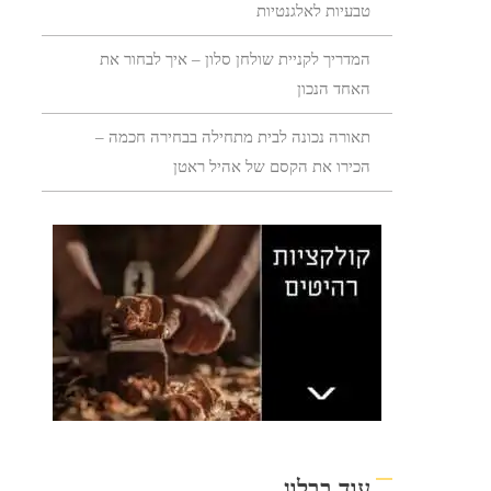
טבעיות לאלגנטיות
המדריך לקניית שולחן סלון – איך לבחור את
האחד הנכון
תאורה נכונה לבית מתחילה בבחירה חכמה –
הכירו את הקסם של אהיל ראטן
עוד בבלוג