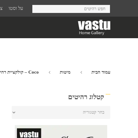
Ski
על וסטו
צר
t
mai
conten
עמוד הבית
מיטות
Coco – קולקציית רהיטים קלועים
קטלוג רהיטים