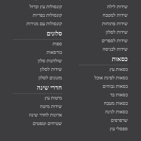
שידות לילה
קונסולות עץ וברזל
שידות למטבח
קונסולות כפריות
שידות פתוחות
קונסולות עם מגירות
שידות לסלון
סלונים
שידות לספרים
ספות
שידות לכניסה
כורסאות
כסאות
שולחנות סלון
כסאות עץ
שידות לסלון
כסאות לפינת אוכל
מזנונים לסלון
כסאות גבוהים
חדרי שינה
כסאות בד
מיטות עץ
כסאות מטבח
שידות מיטה
כסאות לגינה
ארונות לחדר שינה
שרפרפים
שטיחים וטפטים
ספסלי עץ