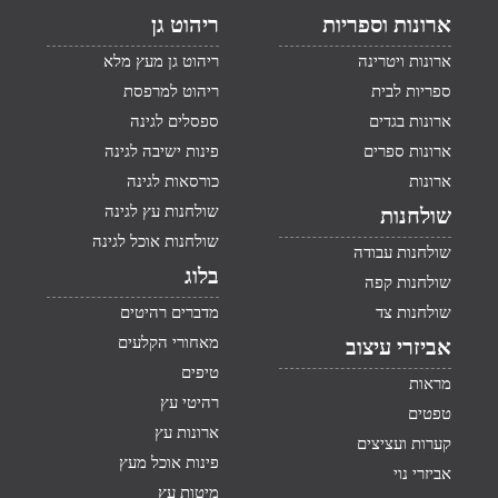
ארונות וספריות
ריהוט גן
ארונות ויטרינה
ריהוט גן מעץ מלא
ספריות לבית
ריהוט למרפסת
ארונות בגדים
ספסלים לגינה
ארונות ספרים
פינות ישיבה לגינה
ארונות
כורסאות לגינה
שולחנות עץ לגינה
שולחנות
שולחנות אוכל לגינה
שולחנות עבודה
בלוג
שולחנות קפה
שולחנות צד
מדברים רהיטים
מאחורי הקלעים
אביזרי עיצוב
טיפים
מראות
רהיטי עץ
טפטים
ארונות עץ
קערות ועציצים
פינות אוכל מעץ
אביזרי נוי
מיטות עץ