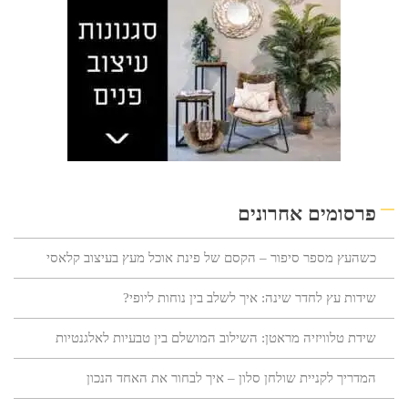
פרסומים אחרונים
כשהעץ מספר סיפור – הקסם של פינת אוכל מעץ בעיצוב קלאסי
שידות עץ לחדר שינה: איך לשלב בין נוחות ליופי?
שידת טלוויזיה מראטן: השילוב המושלם בין טבעיות לאלגנטיות
המדריך לקניית שולחן סלון – איך לבחור את האחד הנכון