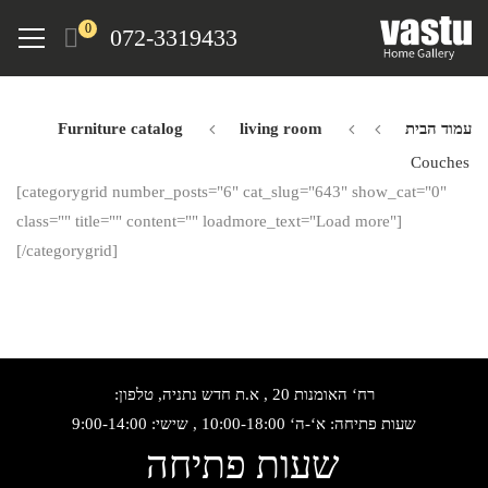
Ski
Menu
0
072-3319433
t
mai
conten
עמוד הבית
living room
Furniture catalog
Couches
[categorygrid number_posts="6" cat_slug="643" show_cat="0"
class="" title="" content="" loadmore_text="Load more"]
[/categorygrid]
רח‘ האומנות 20 , א.ת חדש נתניה, טלפון:
שעות פתיחה: א‘-ה‘ 10:00-18:00 , שישי: 9:00-14:00
שעות פתיחה