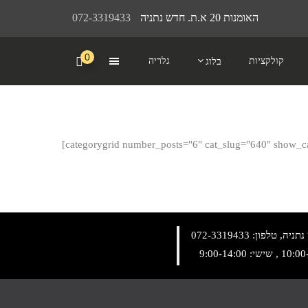
האומנות 20 א.ת. חדש נתניה
072-3319433
0
קולקציות
גלריה
בלוג
[categorygrid number_posts="6" cat_slug="640" show_cat
072-3319433