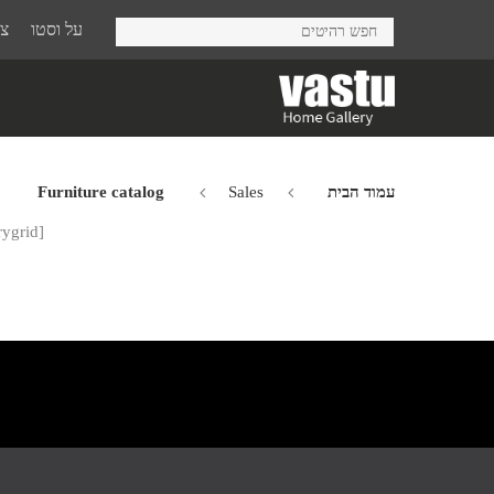
Ski
על וסטו
צר
t
mai
conten
עמוד הבית
Sales
Furniture catalog
rygrid]