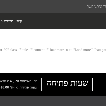
ו איתנו קשר
קטלוג רהיטים
="0" class="" title="" content="" loadmore_text="Load more"][/catego
שעות פתיחה
רח‘ האומנות 20 , א.ת חדש נתניה, טלפון:
שעות פתיחה: א‘-ה‘ 10:00-18:00 , שישי: 9:00-14:00