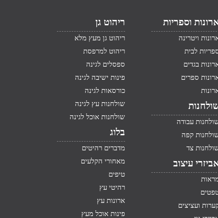
רונות וספריות
ריהוט גן
רונות ויטרינה
ריהוט גן מעץ מלא
פריות לבית
ריהוט למרפסת
רונות בגדים
ספסלים לגינה
רונות ספרים
פינות ישיבה לגינה
רונות
כורסאות לגינה
שולחנות עץ לגינה
ולחנות
שולחנות אוכל לגינה
ולחנות עבודה
בלוג
ולחנות קפה
ולחנות צד
מדברים רהיטים
מאחורי הקלעים
ביזרי עיצוב
טיפים
ראות
רהיטי עץ
פטים
ארונות עץ
ערות ועציצים
פינות אוכל מעץ