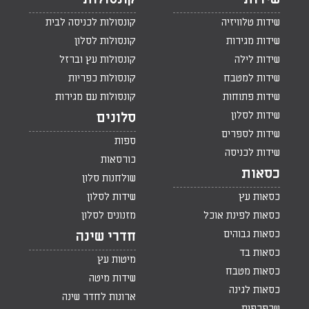
שידות טלוויזיה
קונסולות לכניסה לבית
שידות מגירות
קונסולות לסלון
שידות לילה
קונסולות עץ וברזל
שידות למטבח
קונסולות כפריות
שידות פתוחות
קונסולות עם מגירות
שידות לסלון
סלונים
שידות לספרים
ספות
שידות לכניסה
כורסאות
כסאות
שולחנות סלון
כסאות עץ
שידות לסלון
כסאות לפינת אוכל
מזנונים לסלון
כסאות גבוהים
חדרי שינה
כסאות בד
מיטות עץ
כסאות מטבח
שידות מיטה
כסאות לגינה
ארונות לחדר שינה
שרפרפים