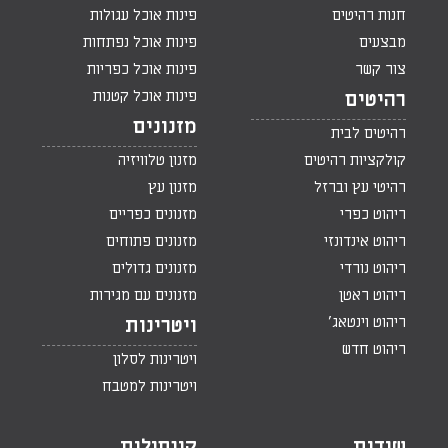
חנות רהיטים
פינות אוכל עגולות
מבצעים
פינות אוכל נפתחות
צור קשר
פינות אוכל כפריות
פינות אוכל קטנות
רהיטים
מזנונים
רהיטים לבית
קולקציות רהיטים
מזנון טלוויזיה
רהיטי עץ וברזל
מזנון עץ
ריהוט כפרי
מזנונים כפריים
ריהוט אינדונזי
מזנונים פתוחים
ריהוט נורדי
מזנונים גדולים
ריהוט ראטן
מזנונים עם מגירות
ריהוט וינטאג'
ויטרינות
ריהוט חדש
ויטרינות לסלון
ויטרינות למטבח
שידות
קונסולות