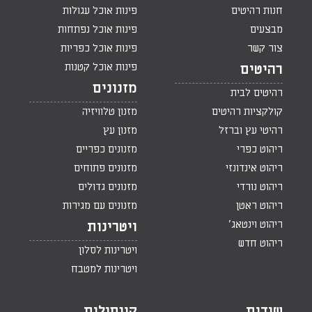
חנות רהיטים
פינות אוכל עגולות
מבצעים
פינות אוכל נפתחות
צור קשר
פינות אוכל כפריות
פינות אוכל קטנות
רהיטים
מזנונים
רהיטים לבית
קולקציות רהיטים
מזנון טלוויזיה
רהיטי עץ וברזל
מזנון עץ
ריהוט כפרי
מזנונים כפריים
ריהוט אינדונזי
מזנונים פתוחים
ריהוט נורדי
מזנונים גדולים
ריהוט ראטן
מזנונים עם מגירות
ריהוט וינטאג'
ויטרינות
ריהוט חדש
ויטרינות לסלון
ויטרינות למטבח
שידות
קונסולות