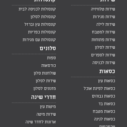
שידות טלוויזיה
קונסולות לכניסה לבית
שידות מגירות
קונסולות לסלון
שידות לילה
קונסולות עץ וברזל
שידות למטבח
קונסולות כפריות
שידות פתוחות
קונסולות עם מגירות
שידות לסלון
סלונים
שידות לספרים
ספות
שידות לכניסה
כורסאות
כסאות
שולחנות סלון
כסאות עץ
שידות לסלון
כסאות לפינת אוכל
מזנונים לסלון
כסאות גבוהים
חדרי שינה
כסאות בד
מיטות עץ
כסאות מטבח
שידות מיטה
כסאות לגינה
ארונות לחדר שינה
שרפרפים