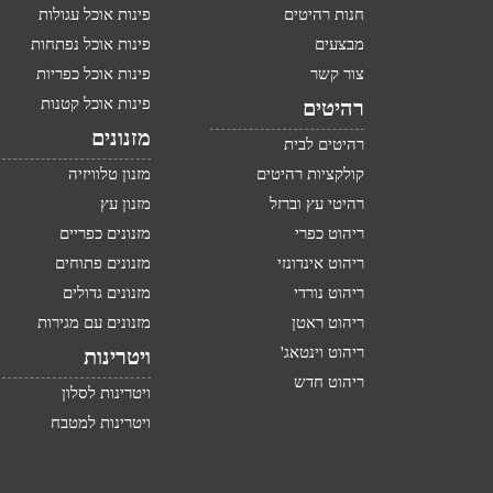
חנות רהיטים
פינות אוכל עגולות
מבצעים
פינות אוכל נפתחות
צור קשר
פינות אוכל כפריות
פינות אוכל קטנות
רהיטים
מזנונים
רהיטים לבית
קולקציות רהיטים
מזנון טלוויזיה
רהיטי עץ וברזל
מזנון עץ
ריהוט כפרי
מזנונים כפריים
ריהוט אינדונזי
מזנונים פתוחים
ריהוט נורדי
מזנונים גדולים
ריהוט ראטן
מזנונים עם מגירות
ריהוט וינטאג'
ויטרינות
ריהוט חדש
ויטרינות לסלון
ויטרינות למטבח