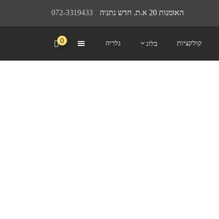
האומנות 20 א.ת. חדש נתניה
072-3319433
0
קולקציות
גלריה
בלוג