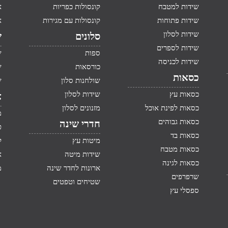
שידות למטבח
קונסולות כפריות
א
שידות פתוחות
קונסולות עם מגירות
א
שידות לסלון
סלונים
ש
שידות לספרים
ספות
ש
שידות לכניסה
כורסאות
ש
כסאות
שולחנות סלון
ש
כסאות עץ
שידות לסלון
א
כסאות לפינת אוכל
מזנונים לסלון
מ
כסאות גבוהים
חדרי שינה
ט
כסאות בד
מיטות עץ
ק
כסאות מטבח
שידות מיטה
א
כסאות לגינה
ארונות לחדר שינה
מ
שרפרפים
שטיחים וטפטים
ספסלי עץ