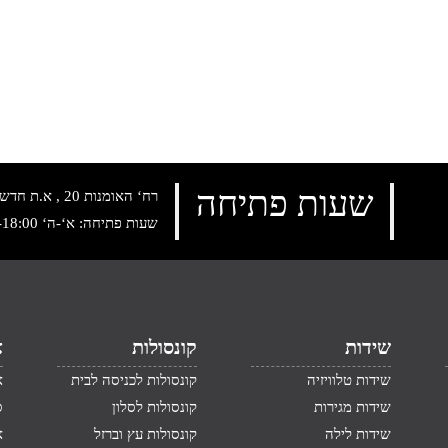
שעות פתיחה
רח‘ האומנות 20 , א.ת חדש נתניה, טלפון:
שעות פתיחה: א‘-ה‘ 10:00-18:00 , שישי: 9:00-14:00
שידות
קונסולות
א
שידות טלוויזיה
קונסולות לכניסה לבית
א
שידות מגירות
קונסולות לסלון
ס
שידות לילה
קונסולות עץ וברזל
א