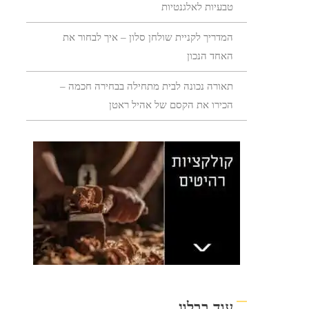
טבעיות לאלגנטיות
המדריך לקניית שולחן סלון – איך לבחור את
האחד הנכון
תאורה נכונה לבית מתחילה בבחירה חכמה –
הכירו את הקסם של אהיל ראטן
עוד בבלוג