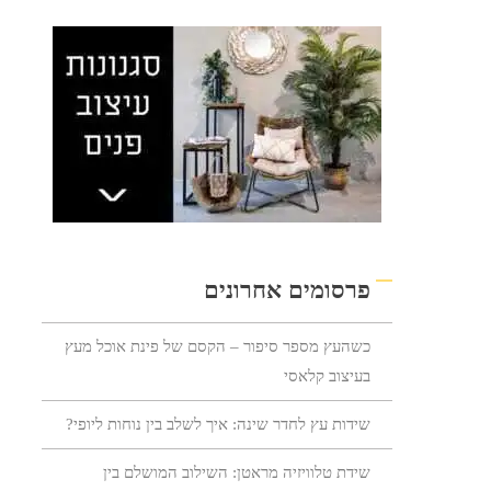
פרסומים אחרונים
כשהעץ מספר סיפור – הקסם של פינת אוכל מעץ
בעיצוב קלאסי
שידות עץ לחדר שינה: איך לשלב בין נוחות ליופי?
שידת טלוויזיה מראטן: השילוב המושלם בין