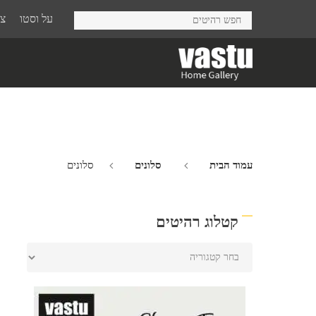
Ski
על וסטו
צר
t
mai
conten
עמוד הבית
סלונים
סלונים
קטלוג רהיטים