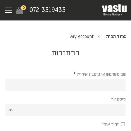
Ski
Menu
0
072-3319433
t
mai
conten
עמוד הבית
My Account
התחברות
שם משתמש או כתובת אימייל
*
סיסמה
*
Alternative:
זכור אותי