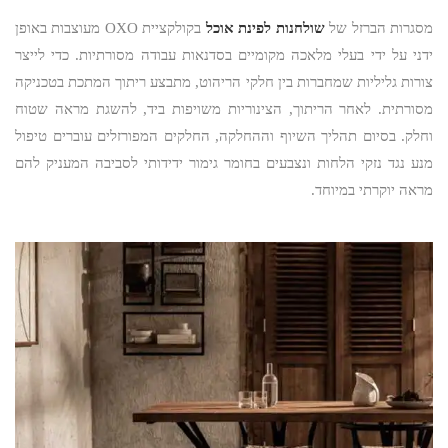
מסגרות הברזל של
שולחנות לפינת אוכל
בקולקציית OXO מעוצבות באופן
ידני על ידי בעלי מלאכה מקומיים בסדנאות עבודה מסורתיות. כדי לייצר
צורות גליליות שמחברות בין חלקי הריהוט, מתבצע ריתוך המתכת בטכניקה
מסורתית. לאחר הריתוך, הצינוריות משויפות ביד, להשגת מראה שטוח
וחלק. בסיום תהליך השיוף וההחלקה, החלקים המפורזלים עוברים טיפול
מנע נגד נזקי הלחות ונצבעים בחומר גימור ידידותי לסביבה המעניק להם
מראה יוקרתי במיוחד.