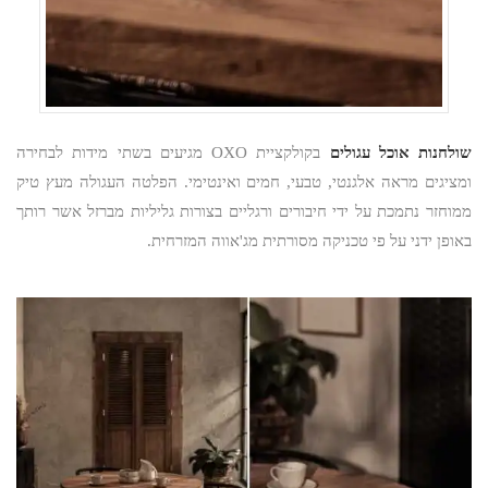
שולחנות אוכל עגולים
בקולקציית OXO מגיעים בשתי מידות לבחירה
ומציגים מראה אלגנטי, טבעי, חמים ואינטימי. הפלטה העגולה מעץ טיק
ממוחזר נתמכת על ידי חיבורים ורגליים בצורות גליליות מברזל אשר רותך
באופן ידני על פי טכניקה מסורתית מג'אווה המזרחית.