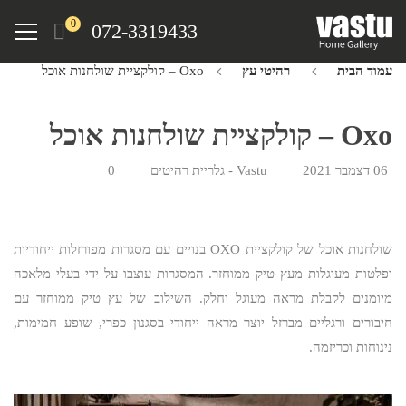
Ski
Menu
0
072-3319433
t
mai
עמוד הבית
רהיטי עץ
Oxo – קולקציית שולחנות אוכל
conten
Oxo – קולקציית שולחנות אוכל
06 דצמבר 2021
Vastu - גלריית רהיטים
0
שולחנות אוכל של קולקציית OXO בנויים עם מסגרות מפורזלות ייחודיות
ופלטות מעוגלות מעץ טיק ממוחזר. המסגרות עוצבו על ידי בעלי מלאכה
מיומנים לקבלת מראה מעוגל וחלק. השילוב של עץ טיק ממוחזר עם
חיבורים ורגליים מברזל יוצר מראה ייחודי בסגנון כפרי, שופע חמימות,
נינוחות וכריזמה.