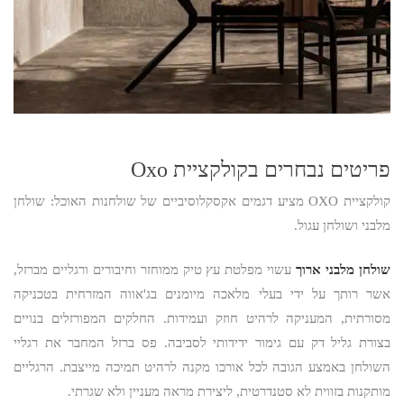
פריטים נבחרים בקולקציית Oxo
קולקציית OXO מציע דגמים אקסקלוסיביים של שולחנות האוכל: שולחן
מלבני ושולחן עגול.
שולחן מלבני ארוך
עשוי מפלטת עץ טיק ממוחזר וחיבורים ורגליים מברזל,
אשר רותך על ידי בעלי מלאכה מיומנים בג'אווה המזרחית בטכניקה
מסורתית, המעניקה לרהיט חוזק ועמידות. החלקים המפורזלים בנויים
בצורת גליל דק עם גימור ידידותי לסביבה. פס ברזל המחבר את רגליי
השולחן באמצע הגובה לכל אורכו מקנה לרהיט תמיכה מייצבת. הרגליים
מותקנות בזווית לא סטנדרטית, ליצירת מראה מעניין ולא שגרתי.