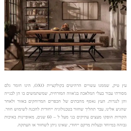
עץ טיק, שממנו עשויים הרהיטים בקולקציית OXO, הינו חומר גלם
מסורתי עבור בעלי המלאכה בג'אווה המזרחית, שמשתמשים בו הן לבנייה
והן לנגרות. העץ נאסף מהבתים של הכפרים המרוחקים באזור ולאחר
שהגיע אלינו, עבר תהליך שחזור בטכנולוגיה ייחודית להכנה לשימוש חוזר.
הקורות הופקו מעצים עתיקים בני מעל ל – 60 שנים, מאופיינות באיכות
גבוהה במיוחד ובעלות מרקם ייחודי, שאינו ניתן לשחזור או העתקה.