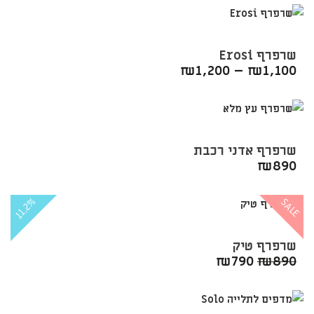
שרפרף Erosi
₪
1,200
–
₪
1,100
שרפרף אדני רכבת
₪
890
11.2%
SALE
שרפרף טיק
המחיר
המחיר
₪
790
₪
890
המקורי
הנוכחי
היה:
הוא:
₪790.
₪890.