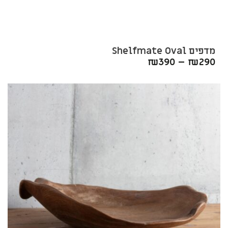
מדפים Shelfmate Oval
₪
390
–
₪
290