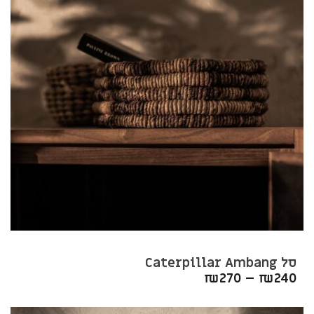
סל Caterpillar Ambang
₪
270
–
₪
240