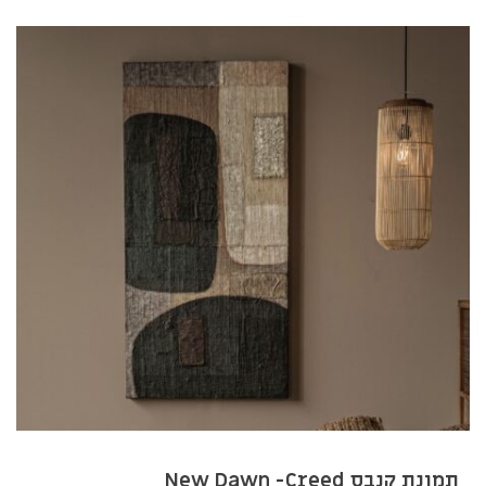
תמונת קנבס New Dawn -Creed