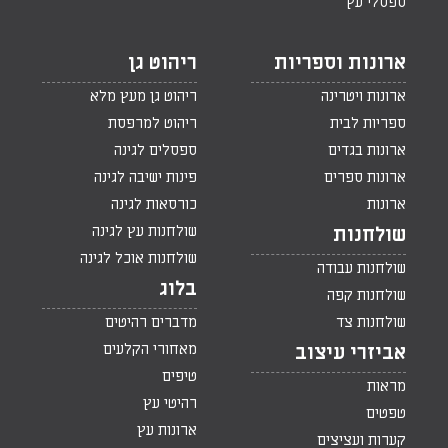
ספסלי עץ
ארונות וספריות
ריהוט גן
ארונות ויטרינה
ריהוט גן מעץ מלא
ספריות לבית
ריהוט למרפסת
ארונות בגדים
ספסלים לגינה
ארונות ספרים
פינות ישיבה לגינה
ארונות
כורסאות לגינה
שולחנות עץ לגינה
שולחנות
שולחנות אוכל לגינה
שולחנות עבודה
בלוג
שולחנות קפה
שולחנות צד
מדברים רהיטים
מאחורי הקלעים
אביזרי עיצוב
טיפים
מראות
רהיטי עץ
טפטים
ארונות עץ
קערות ועציצים