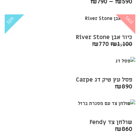
₪
790
–
₪
590
SALE
30%
כיור אבן River Stone
המחיר
המחיר
₪
770
₪
1,100
המקורי
הנוכחי
היה:
הוא:
₪770.
₪1,100.
פסל עץ טיק דג Carpe
₪
890
שולחן צד Fendy
₪
860