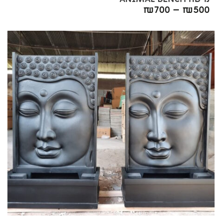
₪
700
–
₪
500