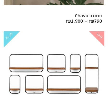
תמונה Chava‏
₪
1,900
–
₪
790
25.1%
SALE