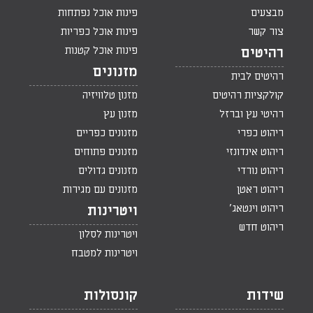
מבצעים
פינות אוכל נפתחות
צור קשר
פינות אוכל כפריות
פינות אוכל קטנות
רהיטים
מזנונים
רהיטים לבית
קולקציות רהיטים
מזנון טלוויזיה
רהיטי עץ וברזל
מזנון עץ
ריהוט כפרי
מזנונים כפריים
ריהוט אינדונזי
מזנונים פתוחים
ריהוט נורדי
מזנונים גדולים
ריהוט ראטן
מזנונים עם מגירות
ריהוט וינטאג'
ויטרינות
ריהוט חדש
ויטרינות לסלון
ויטרינות למטבח
שידות
קונסולות