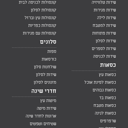
שידות טלוויזיה
קונסולות לכניסה לבית
שידות מגירות
קונסולות לסלון
שידות לילה
קונסולות עץ וברזל
שידות למטבח
קונסולות כפריות
שידות פתוחות
קונסולות עם מגירות
שידות לסלון
סלונים
שידות לספרים
ספות
שידות לכניסה
כורסאות
כסאות
שולחנות סלון
כסאות עץ
שידות לסלון
כסאות לפינת אוכל
מזנונים לסלון
כסאות גבוהים
חדרי שינה
כסאות בד
מיטות עץ
כסאות מטבח
שידות מיטה
כסאות לגינה
ארונות לחדר שינה
שרפרפים
שטיחים וטפטים