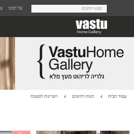
Ski
על וסטו
צר
t
mai
conten
עמוד הבית
חנות רהיטים
ויטרינות למטבח