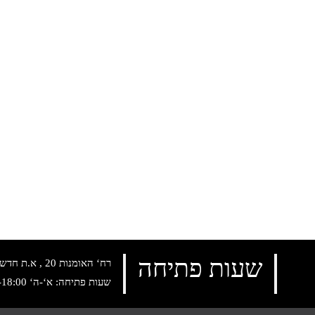
שעות פתיחה
רח‘ האומנות 20 , א.ת חדש נתניה, טלפון:
שעות פתיחה: א‘-ה‘ 10:00-18:00 , שישי: 9:00-14:00