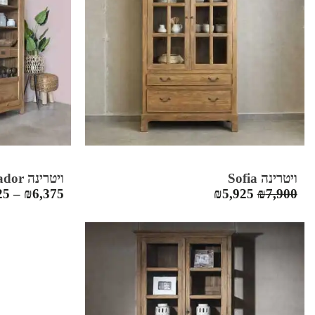
ויטרינה Sofia
ויטרינה Ambassador דלתות זכוכית
המחיר
המחיר
25
–
₪
6,375
₪
5,925
₪
7,900
המקורי
הנוכחי
היה:
הוא:
₪5,925.
₪7,900.