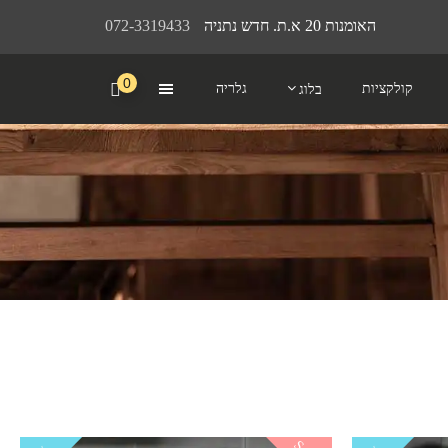
האומנות 20 א.ת. חדש נתניה
072-3319433
0
קולקציות
גלריה
בלוג