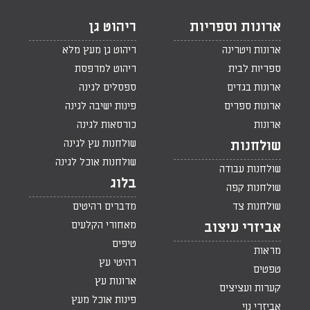
ארונות וספריות
ריהוט גן
ארונות ויטרינה
ריהוט גן מעץ מלא
ספריות לבית
ריהוט למרפסת
ארונות בגדים
ספסלים לגינה
ארונות ספרים
פינות ישיבה לגינה
ארונות
כורסאות לגינה
שולחנות עץ לגינה
שולחנות
שולחנות אוכל לגינה
שולחנות עבודה
בלוג
שולחנות קפה
שולחנות צד
מדברים רהיטים
מאחורי הקלעים
אביזרי עיצוב
טיפים
מראות
רהיטי עץ
טפטים
ארונות עץ
קערות ועציצים
פינות אוכל מעץ
אביזרי נוי