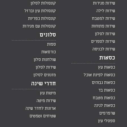
שידות מגירות
קונסולות לסלון
שידות לילה
קונסולות עץ וברזל
שידות למטבח
קונסולות כפריות
שידות פתוחות
קונסולות עם מגירות
שידות לסלון
סלונים
שידות לספרים
ספות
שידות לכניסה
כורסאות
כסאות
שולחנות סלון
כסאות עץ
שידות לסלון
כסאות לפינת אוכל
מזנונים לסלון
כסאות גבוהים
חדרי שינה
כסאות בד
מיטות עץ
כסאות מטבח
שידות מיטה
כסאות לגינה
ארונות לחדר שינה
שרפרפים
שטיחים וטפטים
ספסלי עץ