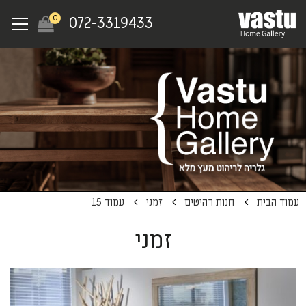
Ski
Menu
0
072-3319433
t
mai
conten
עמוד הבית
חנות רהיטים
זמני
עמוד 15
זמני