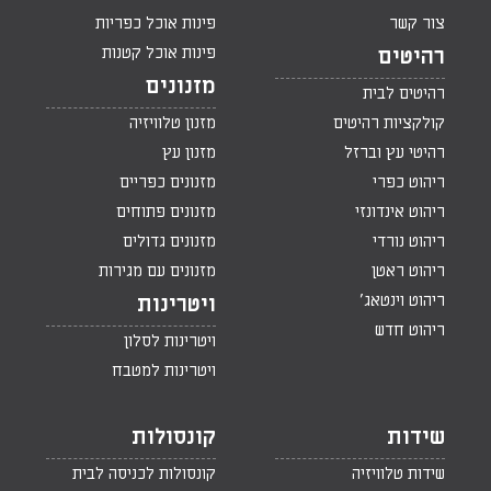
צור קשר
פינות אוכל כפריות
פינות אוכל קטנות
רהיטים
מזנונים
רהיטים לבית
קולקציות רהיטים
מזנון טלוויזיה
רהיטי עץ וברזל
מזנון עץ
ריהוט כפרי
מזנונים כפריים
ריהוט אינדונזי
מזנונים פתוחים
ריהוט נורדי
מזנונים גדולים
ריהוט ראטן
מזנונים עם מגירות
ריהוט וינטאג'
ויטרינות
ריהוט חדש
ויטרינות לסלון
ויטרינות למטבח
שידות
קונסולות
שידות טלוויזיה
קונסולות לכניסה לבית