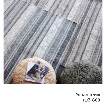
שטיח Ronan
₪
3,800