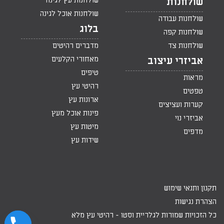
שולחנות עץ לגינה
שולחנות
שולחנות אוכל לגינה
שולחנות עבודה
בלוג
שולחנות קפה
שולחנות צד
מדברים רהיטים
מאחורי הקלעים
אביזרי עיצוב
טיפים
מראות
רהיטי עץ
טפטים
ארונות עץ
קערות ועציצים
פינות אוכל מעץ
אביזרי נוי
מיטות עץ
מדפים
שידות עץ
תקנון ותנאי שימוש
הצהרת נגישות
כל הזכויות שמורות לגלריית וסטו -
רהיטי עץ מלא