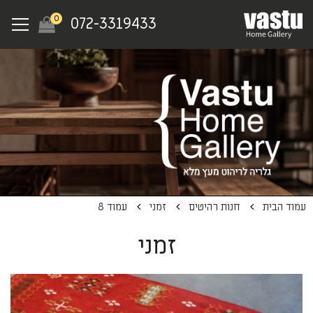
Ski
Menu
0
072-3319433
t
mai
conten
עמוד הבית
חנות רהיטים
זמני
עמוד 8
זמני