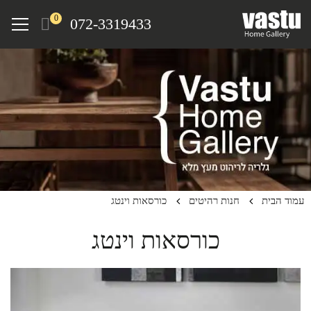
Ski
Menu
0
072-3319433
t
mai
conten
עמוד הבית
חנות רהיטים
כורסאות וינטג
כורסאות וינטג