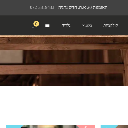
האומנות 20 א.ת. חדש נתניה
072-3319433
0
קולקציות
גלריה
בלוג