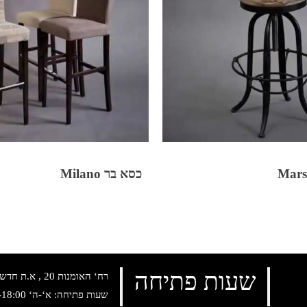
כסא בר Milano
שעות פתיחה
רח‘ האומנות 20 , א.ת חדש נתניה, טלפון:
שעות פתיחה: א‘-ה‘ 10:00-18:00 , שישי: 9:00-14:00