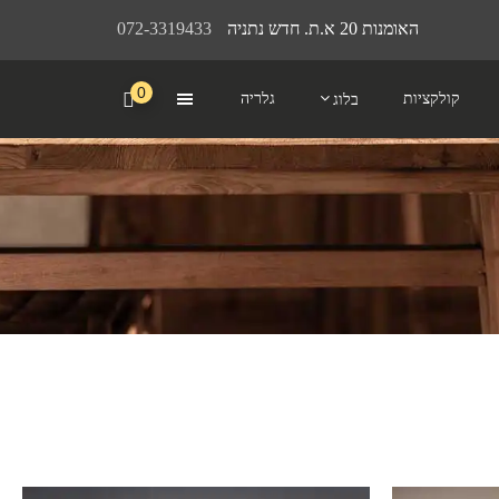
האומנות 20 א.ת. חדש נתניה
072-3319433
0
קולקציות
גלריה
בלוג