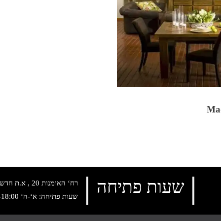
שעות פתיחה
רח‘ האומנות 20 , א.ת חדש נתניה, טלפון:
שעות פתיחה: א‘-ה‘ 10:00-18:00 , שישי: 9:00-14:00