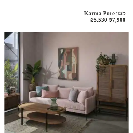
מזנון Karma Pure
המחיר
המחיר
₪
5,530
₪
7,900
המקורי
הנוכחי
היה:
הוא:
₪5,530.
₪7,900.