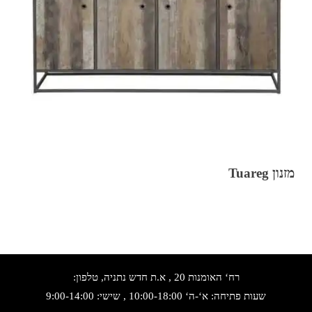
מזנון Tuareg
רח‘ האומנות 20 , א.ת חדש נתניה, טלפון:
שעות פתיחה: א‘-ה‘ 10:00-18:00 , שישי: 9:00-14:00