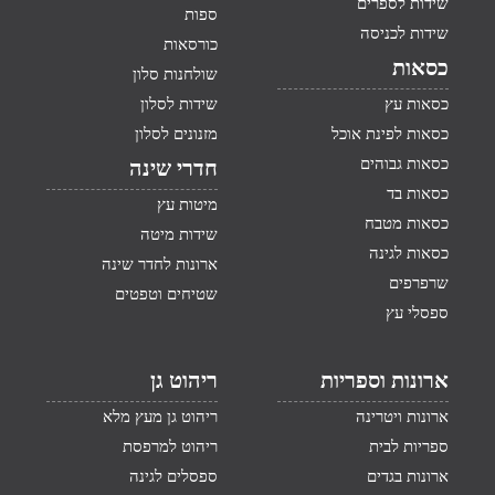
שידות לספרים
ספות
שידות לכניסה
כורסאות
כסאות
שולחנות סלון
כסאות עץ
שידות לסלון
כסאות לפינת אוכל
מזנונים לסלון
כסאות גבוהים
חדרי שינה
כסאות בד
מיטות עץ
כסאות מטבח
שידות מיטה
כסאות לגינה
ארונות לחדר שינה
שרפרפים
שטיחים וטפטים
ספסלי עץ
ארונות וספריות
ריהוט גן
ארונות ויטרינה
ריהוט גן מעץ מלא
ספריות לבית
ריהוט למרפסת
ארונות בגדים
ספסלים לגינה