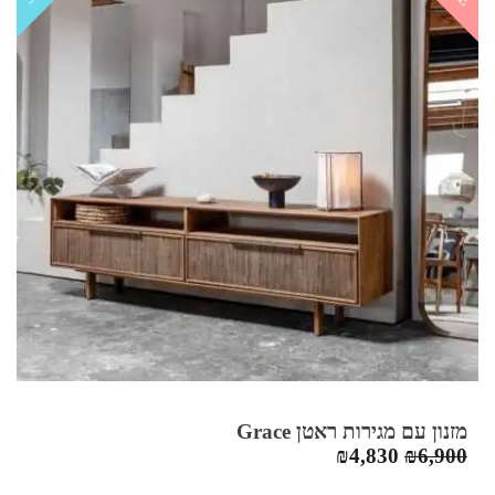
מזנון עם מגירות ראטן Grace
המחיר
המחיר
₪
4,830
₪
6,900
המקורי
הנוכחי