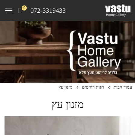
Ski
Menu
0
072-3319433
t
mai
conten
עמוד הבית
חנות רהיטים
מזנון עץ
מזנון עץ