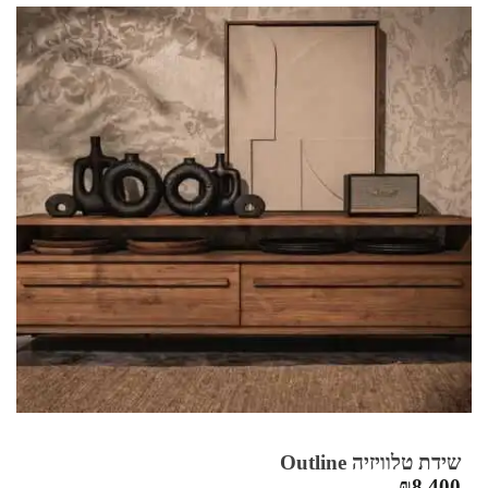
היה:
הוא:
₪4,830.
₪6,900.
שידת טלוויזיה Outline
₪
8,400