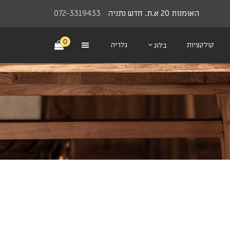
האומנות 20 א.ת. חדש נתניה
072-3319433
0
קולקציות
גלריה
בלוג