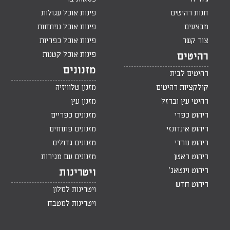
חנות רהיטים
פינות אוכל עגולות
מבצעים
פינות אוכל נפתחות
צור קשר
פינות אוכל כפריות
פינות אוכל קטנות
רהיטים
מזנונים
רהיטים לבית
קולקציות רהיטים
מזנון טלוויזיה
רהיטי עץ וברזל
מזנון עץ
ריהוט כפרי
מזנונים כפריים
ריהוט אינדונזי
מזנונים פתוחים
ריהוט נורדי
מזנונים גדולים
ריהוט ראטן
מזנונים עם מגירות
ריהוט וינטאג'
ויטרינות
ריהוט חדש
ויטרינות לסלון
ויטרינות למטבח