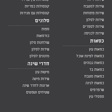
שידות למטבח
קונסולות כפריות
שידות פתוחות
קונסולות עם מגירות
שידות לסלון
סלונים
שידות לספרים
ספות
שידות לכניסה
כורסאות
כסאות
שולחנות סלון
כסאות עץ
שידות לסלון
כסאות לפינת אוכל
מזנונים לסלון
כסאות גבוהים
חדרי שינה
כסאות בד
מיטות עץ
כסאות מטבח
שידות מיטה
כסאות לגינה
ארונות לחדר שינה
שרפרפים
שטיחים וטפטים
ספסלי עץ