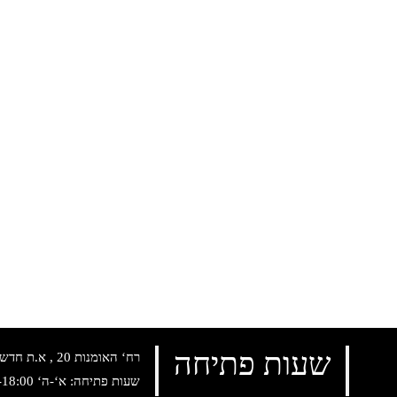
שעות פתיחה
רח‘ האומנות 20 , א.ת חדש נתניה, טלפון:
שעות פתיחה: א‘-ה‘ 10:00-18:00 , שישי: 9:00-14:00