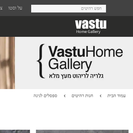
Ski
על וסטו
צר
t
mai
conten
עמוד הבית
חנות רהיטים
ספסלים לגינה