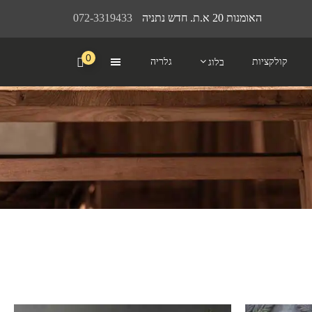
האומנות 20 א.ת. חדש נתניה
072-3319433
0
קולקציות
גלריה
בלוג