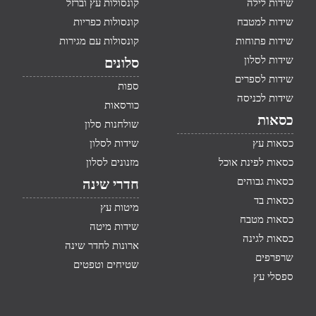
שידות לילה
קונסולות עץ וברזל
שידות למטבח
קונסולות כפריות
שידות פתוחות
קונסולות עם מגירות
שידות לסלון
סלונים
שידות לספרים
ספות
שידות לכניסה
כורסאות
כסאות
שולחנות סלון
כסאות עץ
שידות לסלון
כסאות לפינת אוכל
מזנונים לסלון
כסאות גבוהים
חדרי שינה
כסאות בד
מיטות עץ
כסאות מטבח
שידות מיטה
כסאות לגינה
ארונות לחדר שינה
שרפרפים
שטיחים וטפטים
ספסלי עץ