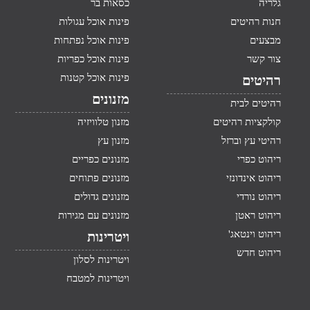
גלריה
כסאות בר
חנות רהיטים
פינות אוכל עגולות
מבצעים
פינות אוכל נפתחות
צור קשר
פינות אוכל כפריות
פינות אוכל קטנות
רהיטים
מזנונים
רהיטים לבית
קולקציות רהיטים
מזנון טלוויזיה
רהיטי עץ וברזל
מזנון עץ
ריהוט כפרי
מזנונים כפריים
ריהוט אינדונזי
מזנונים פתוחים
ריהוט נורדי
מזנונים גדולים
ריהוט ראטן
מזנונים עם מגירות
ריהוט וינטאג'
ויטרינות
ריהוט חדש
ויטרינות לסלון
ויטרינות למטבח