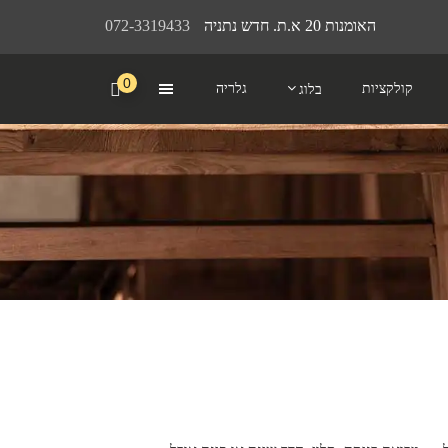
האומנות 20 א.ת. חדש נתניה
072-3319433
0
קולקציות
גלריה
בלוג