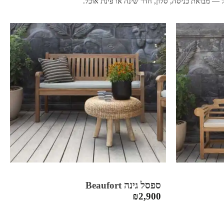
ל — מבואת כניסה, סלון, חדר שינה או פינת אוכל.
ספסל גינה Beaufort
₪
2,900