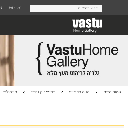
Ski
על וסטו
צר
t
mai
conten
עמוד הבית
חנות רהיטים
רהיטי עץ וברזל
קונסולות ע