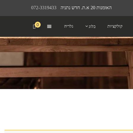
האומנות 20 א.ת. חדש נתניה
072-3319433
0
קולקציות
גלריה
בלוג