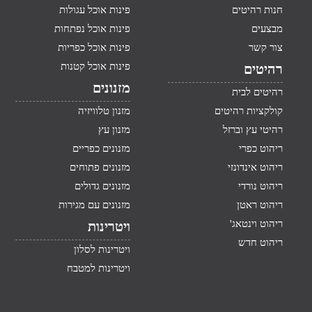
חנות רהיטים
פינות אוכל עגולות
מבצעים
פינות אוכל נפתחות
צור קשר
פינות אוכל כפריות
פינות אוכל קטנות
רהיטים
מזנונים
רהיטים לבית
קולקציות רהיטים
מזנון טלוויזיה
רהיטי עץ וברזל
מזנון עץ
ריהוט כפרי
מזנונים כפריים
ריהוט אינדונזי
מזנונים פתוחים
ריהוט נורדי
מזנונים גדולים
ריהוט ראטן
מזנונים עם מגירות
ריהוט וינטאג'
ויטרינות
ריהוט חדש
ויטרינות לסלון
ויטרינות למטבח