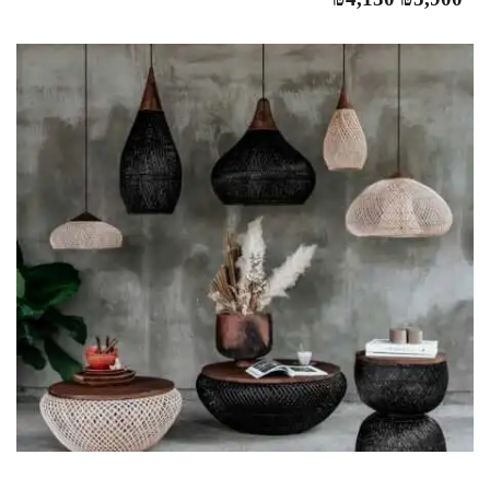
המקורי
הנוכחי
היה:
הוא:
₪4,130.
₪5,900.