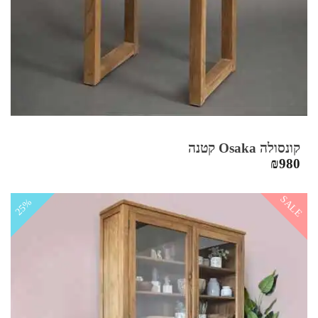
קונסולה Osaka קטנה
₪
980
SALE
25%