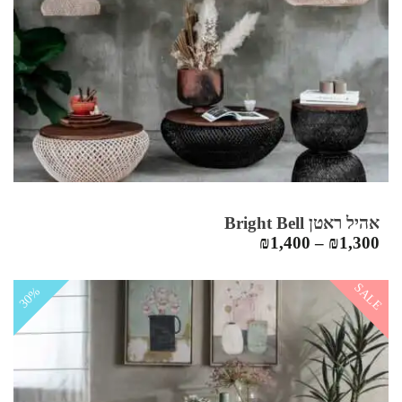
אהיל ראטן Bright Bell
₪
1,400
–
₪
1,300
SALE
30%