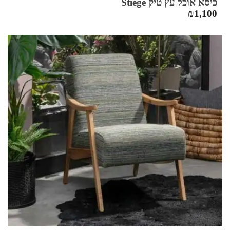
כיסא אוכל עץ טיק Stiege
₪
1,100