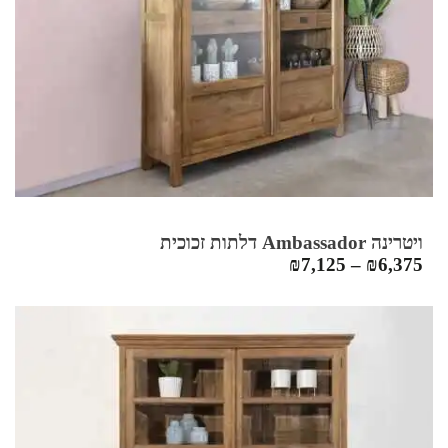
ויטרינה Ambassador דלתות זכוכית
₪
7,125
–
₪
6,375