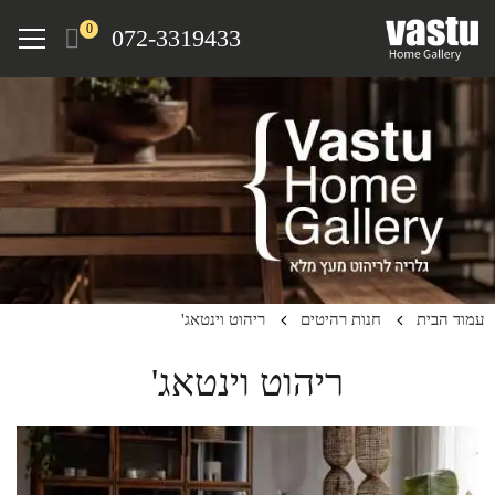
Ski
Menu
0
072-3319433
t
mai
conten
עמוד הבית
חנות רהיטים
ריהוט וינטאג'
ריהוט וינטאג'