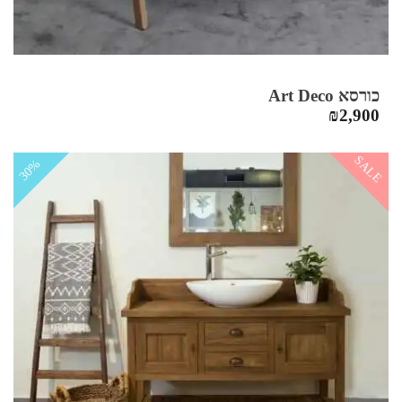
כורסא Art Deco
₪
2,900
SALE
30%