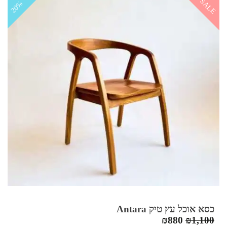
SALE
20%
כסא אוכל עץ טיק Antara
המחיר
המחיר
₪
880
₪
1,100