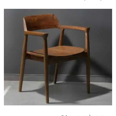
המקורי
הנוכחי
היה:
הוא:
₪5,925.
₪7,900.