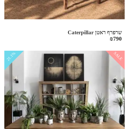
שרפרף ראטן Caterpillar
₪
790
SALE
21.1%