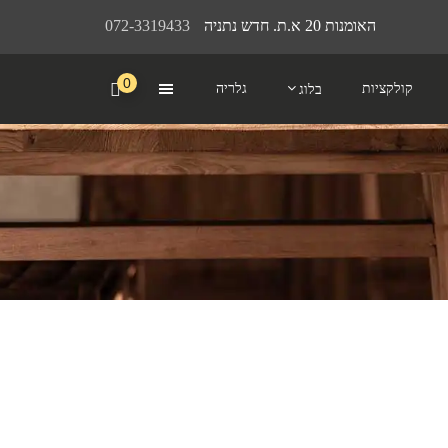
האומנות 20 א.ת. חדש נתניה
072-3319433
0
קולקציות
גלריה
בלוג